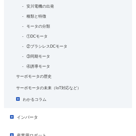
不良原因分析精度の向上＜当社事例＞
安川電機の出発
AIでの製品の良否判定の自動化
種類と特徴
保全
モータの分類
機器の故障予知診断
①DCモータ
②ブラシレスDCモータ
機器の故障時の原因復旧究明
③同期モータ
復旧シミュレーションの短縮
④誘導モータ
サーボモータの歴史
サーボモータの未来（IoT対応など）
わかるコラム
サーボモータとステッピングモータの違いは？
インバータ
サーボとインバータの違いは？
インバータが活躍するアプリケーション
マシンコントローラとPLCの違いは？
産業用ロボット