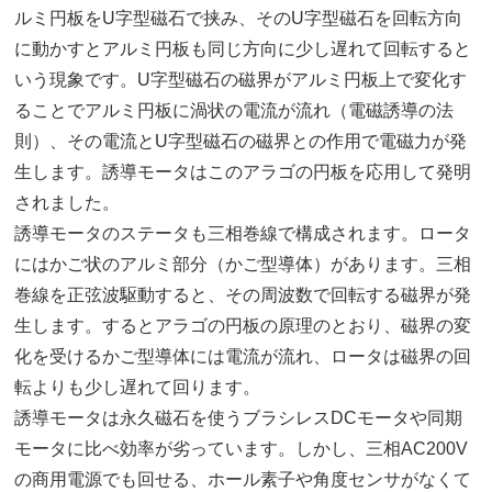
ルミ円板をU字型磁石で挟み、そのU字型磁石を回転方向
に動かすとアルミ円板も同じ方向に少し遅れて回転すると
いう現象です。U字型磁石の磁界がアルミ円板上で変化す
ることでアルミ円板に渦状の電流が流れ（電磁誘導の法
則）、その電流とU字型磁石の磁界との作用で電磁力が発
生します。誘導モータはこのアラゴの円板を応用して発明
されました。
誘導モータのステータも三相巻線で構成されます。ロータ
にはかご状のアルミ部分（かご型導体）があります。三相
巻線を正弦波駆動すると、その周波数で回転する磁界が発
生します。するとアラゴの円板の原理のとおり、磁界の変
化を受けるかご型導体には電流が流れ、ロータは磁界の回
転よりも少し遅れて回ります。
誘導モータは永久磁石を使うブラシレスDCモータや同期
モータに比べ効率が劣っています。しかし、三相AC200V
の商用電源でも回せる、ホール素子や角度センサがなくて