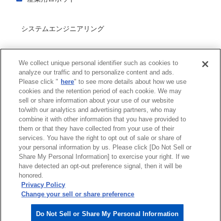
カーボンニュートラルに貢献するインバータ
様々な現場で活躍する産業用ロボット
インバータのIoT対応
システムエンジニアリング
産業用ロボットが適用されているアプリケーション
インバータのメンテナンス性を向上させるクラウドサービス
産業用ロボットの種類と構造
アーク溶接
インバータを安全にご使用いただくために
環境・エネルギー機器
We collect unique personal identifier such as cookies to
産業用ロボットのデジタル化への対応
インバータの歴史
スポット溶接
analyze our traffic and to personalize content and ads.
Please click "
here
" to see more details about how we use
産業用ロボット導入時のポイント
インバータの種類と特徴
製品セキュリティへの取り組み
レーザー溶接
cookies and the retention period of each cookie. We may
sell or share information about your use of our website
インバータとサーボの違い
脆弱性情報一覧
その他
to/with our analytics and advertising partners, who may
PMモータとは？
combine it with other information that you have provided to
them or that they have collected from your use of their
インバータを学ぶ
services. You have the right to opt out of sale or share of
サイトマップ
商標について
利用規程
your personal information by us. Please click [Do Not Sell or
Share My Personal Information] to exercise your right. If we
リンクについて
個人情報保護方針
have detected an opt-out preference signal, then it will be
クッキーポリシー
honored.
Do Not Sell or Share My Personal Information
Privacy Policy
ソーシャルメディアポリシー
Change your sell or share preference
安川電機公式ソーシャルメディアアカウント
Do Not Sell or Share My Personal Information