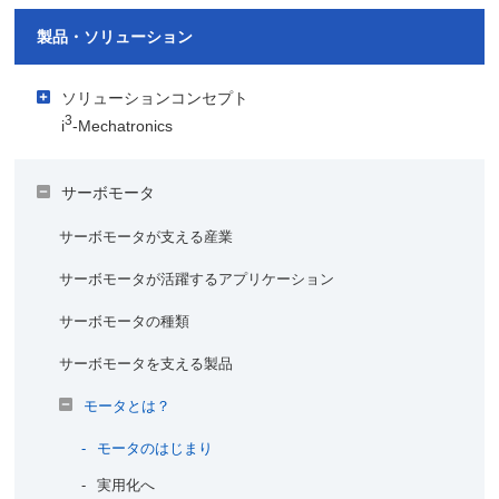
製品・ソリューション
ソリューションコンセプト
3
i
-Mechatronics
アイキューブメカトロニクスでご提案するソリューション
サーボモータ
視える化
3
i
-Mechatronicsの導入事例
サーボモータが支える産業
使う人ごとのデータのカスタマイズ
キユーピー株式会社
良くわかるIoT・AIコラム
サーボモータが活躍するアプリケーション
生産
株式会社ベスタクト・ソリューションズ
製造業におけるIoT化の必要性は？
サーボモータの種類
AIピッキング
製造業における機械学習と深層学習（ディープラーニン
サーボモータを支える製品
グ）とは？
多品種変動生産／変種変量生産
モータとは？
AIのソリューションはエッジ領域とIT領域のどちら？
自律分散型のものづくり
モータのはじまり
工場でのセキュリティ対策はどうなっている？
品質
実用化へ