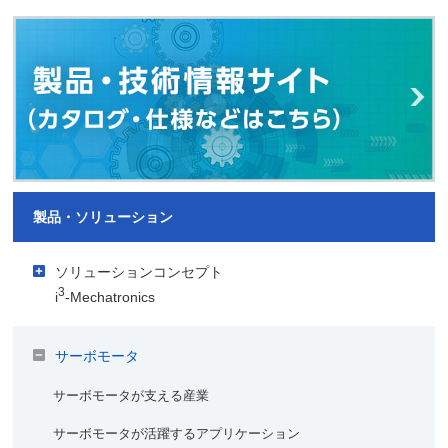
製品・ソリューション
ソリューションコンセプト
3
i
-Mechatronics
アイキューブメカトロニクスでご提案するソリューション
サーボモータ
視える化
3
i
-Mechatronicsの導入事例
サーボモータが支える産業
使う人ごとのデータのカスタマイズ
キユーピー株式会社
良くわかるIoT・AIコラム
サーボモータが活躍するアプリケーション
生産