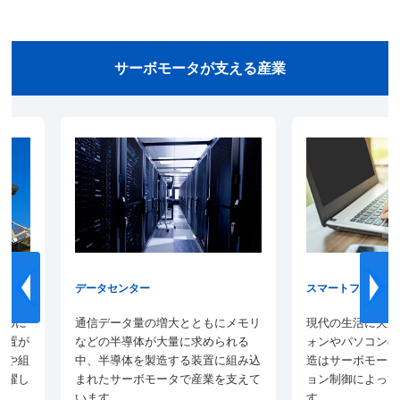
サーボモータが支える産業
データセンター
スマートフォン／パ
ために
通信データ量の増大とともにメモリ
現代の生活に欠か
設置が
などの半導体が大量に求められる
ォンやパソコンの
工や組
中、半導体を製造する装置に組み込
造はサーボモータ
活躍し
まれたサーボモータで産業を支えて
ョン制御によって
います。
す。