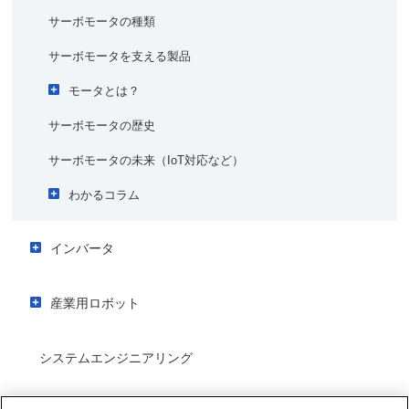
株式会社ベスタクト・ソリューションズ
製造業におけるIoT化の必要性は？
サーボモータの種類
AIピッキング
製造業における機械学習と深層学習（ディープラーニン
サーボモータを支える製品
グ）とは？
多品種変動生産／変種変量生産
モータとは？
AIのソリューションはエッジ領域とIT領域のどちら？
自律分散型のものづくり
サーボモータの歴史
モータのはじまり
工場でのセキュリティ対策はどうなっている？
品質
実用化へ
サーボモータの未来（IoT対応など）
不良原因分析精度の向上＜当社事例＞
安川電機の出発
わかるコラム
AIでの製品の良否判定の自動化
種類と特徴
サーボモータとステッピングモータの違いは？
保全
モータの分類
インバータ
サーボとインバータの違いは？
機器の故障予知診断
①DCモータ
インバータが活躍するアプリケーション
マシンコントローラとPLCの違いは？
産業用ロボット
②ブラシレスDCモータ
機器の故障時の原因復旧究明
カーボンニュートラルに貢献するインバータ
③同期モータ
様々な現場で活躍する産業用ロボット
インバータのIoT対応
復旧シミュレーションの短縮
システムエンジニアリング
④誘導モータ
産業用ロボットが適用されているアプリケーション
インバータのメンテナンス性を向上させるクラウドサービス
産業用ロボットの種類と構造
アーク溶接
インバータを安全にご使用いただくために