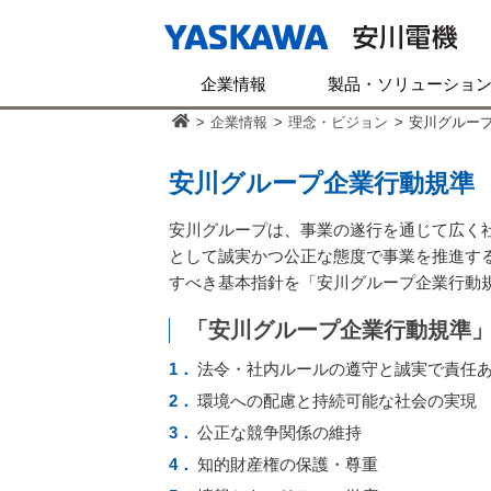
企業情報
製品・ソリューショ
>
企業情報
>
理念・ビジョン
>
安川グルー
安川グループ企業行動規準
安川グループは、事業の遂行を通じて広く
として誠実かつ公正な態度で事業を推進す
すべき基本指針を「安川グループ企業行動
「安川グループ企業行動規準」
法令・社内ルールの遵守と誠実で責任
環境への配慮と持続可能な社会の実現
公正な競争関係の維持
知的財産権の保護・尊重