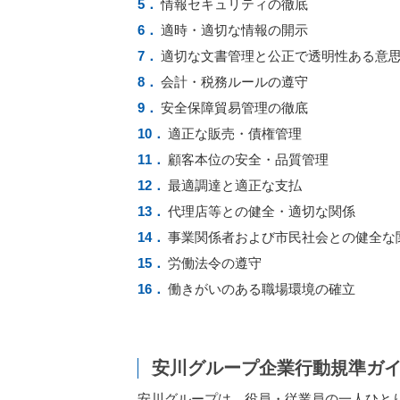
情報セキュリティの徹底
適時・適切な情報の開示
適切な文書管理と公正で透明性ある意
会計・税務ルールの遵守
安全保障貿易管理の徹底
適正な販売・債権管理
顧客本位の安全・品質管理
最適調達と適正な支払
代理店等との健全・適切な関係
事業関係者および市民社会との健全な
労働法令の遵守
働きがいのある職場環境の確立
安川グループ企業行動規準ガ
安川グループは、役員・従業員の​一人ひと