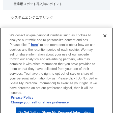
安川電機の出発
産業用ロボット導入時のポイント
インバータの種類と特徴
わかるコラム
レーザー溶接
AIでの製品の良否判定の自動化
種類と特徴
インバータとサーボの違い
サーボモータとステッピングモータの違いは？
その他
システムエンジニアリング
保全
モータの分類
PMモータとは？
サーボとインバータの違いは？
機器の故障予知診断
①DCモータ
インバータを学ぶ
環境・エネルギー機器
マシンコントローラとPLCの違いは？
We collect unique personal identifier such as cookies to
②ブラシレスDCモータ
機器の故障時の原因復旧究明
analyze our traffic and to personalize content and ads.
Please click "
here
" to see more details about how we use
③同期モータ
製品セキュリティへの取り組み
復旧シミュレーションの短縮
cookies and the retention period of each cookie. We may
④誘導モータ
sell or share information about your use of our website
脆弱性情報一覧
to/with our analytics and advertising partners, who may
combine it with other information that you have provided to
them or that they have collected from your use of their
services. You have the right to opt out of sale or share of
サイトマップ
商標について
利用規程
your personal information by us. Please click [Do Not Sell or
Share My Personal Information] to exercise your right. If we
リンクについて
個人情報保護方針
have detected an opt-out preference signal, then it will be
クッキーポリシー
honored.
Do Not Sell or Share My Personal Information
Privacy Policy
ソーシャルメディアポリシー
Change your sell or share preference
安川電機公式ソーシャルメディアアカウント
Do Not Sell or Share My Personal Information