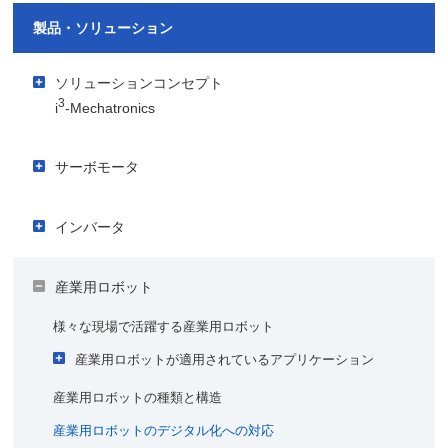
製品・ソリューション
ソリューションコンセプト
3
i
-Mechatronics
アイキューブメカトロニクスでご提案するソリューション
サーボモータ
視える化
3
i
-Mechatronicsの導入事例
サーボモータが支える産業
使う人ごとのデータのカスタマイズ
インバータ
キユーピー株式会社
良くわかるIoT・AIコラム
サーボモータが活躍するアプリケーション
生産
株式会社ベスタクト・ソリューションズ
製造業におけるIoT化の必要性は？
インバータが活躍するアプリケーション
サーボモータの種類
産業用ロボット
AIピッキング
カーボンニュートラルに貢献するインバータ
製造業における機械学習と深層学習（ディープラーニン
サーボモータを支える製品
グ）とは？
様々な現場で活躍する産業用ロボット
インバータのIoT対応
多品種変動生産／変種変量生産
モータとは？
産業用ロボットが適用されているアプリケーション
AIのソリューションはエッジ領域とIT領域のどちら？
インバータのメンテナンス性を向上させるクラウドサービス
自律分散型のものづくり
サーボモータの歴史
モータのはじまり
産業用ロボットの種類と構造
アーク溶接
インバータを安全にご使用いただくために
工場でのセキュリティ対策はどうなっている？
品質
実用化へ
産業用ロボットのデジタル化への対応
インバータの歴史
サーボモータの未来（IoT対応など）
スポット溶接
不良原因分析精度の向上＜当社事例＞