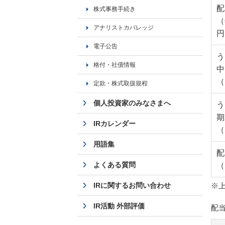
配
株式事務手続き
（
アナリストカバレッジ
円
電子公告
う
格付・社債情報
中
（
定款・株式取扱規程
個人投資家のみなさまへ
う
期
IRカレンダー
（
用語集
配
よくある質問
（
IRに関するお問い合わせ
※
IR活動 外部評価
配