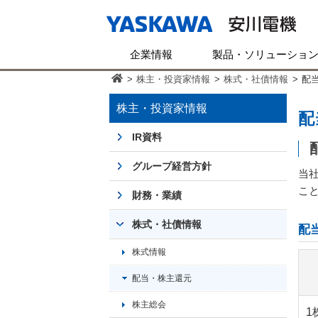
企業情報
製品・ソリューショ
>
株主・投資家情報
>
株式・社債情報
>
配
株主・投資家情報
配
IR資料
グループ経営方針
当
こと
財務・業績
株式・社債情報
配
株式情報
配当・株主還元
株主総会
1