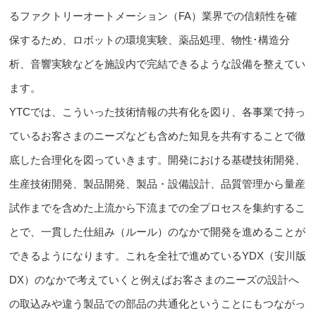
るファクトリーオートメーション（FA）業界での信頼性を確
保
するため、ロボットの環境実験、薬品処理、物性･構造分
析、音響実験などを施設内で完結できるような設備を整えてい
ます。
YTCでは、こういった技術情報の共有化を図り、
各事業で持っ
ているお客さまのニーズなども含めた知見を共有
することで徹
底した合理化を図っていきます。開発における基礎技術開発、
生産技術開発、製品開発、製品・設備設計、品質管理から量産
試作までを含めた上流から下流までの全プロセスを集約するこ
とで、一貫した仕組み（ルール）のなかで開発を進めることが
できるようになります。これを
全社で進めているYDX（安川版
DX）
のなかで考えていくと例えばお客さまのニーズの設計へ
の取込みや違う製品での部品の共通化ということにもつながっ