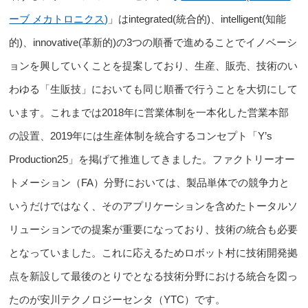
ーブ メカトロニクス)
」
は
integrated(統合的)、intelligent(知能
的)、innovative(革新的)の3つの順番で進める
ことでイノベーシ
ョンを興していくことを提案しており、生産、販売、技術のい
わゆる「生販技」においても同じ順番で行うことを大切にして
います。これまでは2018年に営業体制を一本化した営業本部
の設置、2019年には生産体制を統合するコンセプト「Y’s
Production25」を掲げて推進してきました。ファクトリーオー
トメーション（FA）分野においては、製品単体での競争力と
いうだけではなく、そのアプリケーションを含めたトータルソ
リューションでの提案が重要になっており、技術の統合も必要
となっていました。これに応えるため
ロボット村に技術開発拠
点を新設して最後のとりでとなる技術分野における統合を図っ
たのが安川テクノロジーセンタ（YTC）
です。