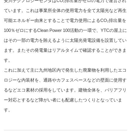
安川テクノロジーセンタはCO₂排出量がゼロの電力で運営
され
ています。これは事業所全体の使用電力を全て太陽光など再生
可能エネルギー由来とすることで電力使用によるCO₂排出量を
100％ゼロにする
Clean Power 100活動の一環
で、YTCの屋上に
はその一部の電力を賄えるように太陽光発電設備を設置してい
ます。またその発電量はリアルタイムで確認することができま
す。
これに加えて主に
九州地区内で発生した廃棄物を利用したエコ
ロジーな内装材
を、
通路やカフェスペースなどの壁面に使用す
るなどエコ素材の採用
をしています。建物全体を、バリアフリ
ー対応とするなど障がい者にも配慮したつくりとなっていま
す。