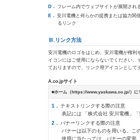
フレーム内でウェブサイトが展開され
安川電機と何らかの提携または協力関
るリンク
Ⅲ.リンク方法
安川電機のロゴをはじめ、安川電機が権利
イコンにはご使用にならないでください。
ておりますので、リンク用アイコンとして
A.co.jpサイト
■ホーム（https://www.yaskawa.co.j
テキストリンクする際の注意
表記には 「株式会社 安川電機」「
バナーリンクする際の注意
バナーは以下のものを用いる。このバナーは
使用に当たっては、バナーの変形