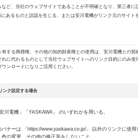
るなど、当社のウェブサイトであることが不明確となり、第三者に
係にあるものと誤認を生じる、または安川電機がリンク元のサイト
を有する商標権、その他の知的財産権との使用は、安川電機との契
それに代わるものとして当社ウェブサイトへのリンク目的にのみ使
ダウンロードになりご活用ください。
p/）にリンク設定する場合
安川電機」「YASKAWA」 のいずれかを用いる。
 「https://www.yaskawa.co.jp/」 以外のリンクに
、色の変更、その他の修正等をしないこと。