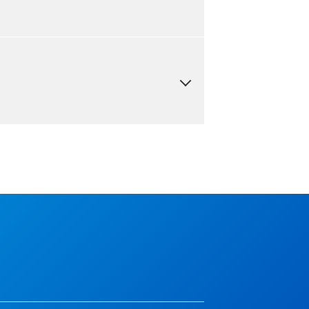
植物工場システムを販売しています。
ルムライン等）においても、当社が長年
とリスク低減方策を実施する必要があり
ており、社会インフラ全般において、安
変換の技術・製品を通じて、お客さまの
ます。
会インフラのほか、印刷機械や繊維機
タが幅広く使われています。インバータ
。
や実験作業は、複雑な工程で構成されて
造・販売しています。
し、実験・解析の前処理、抗がん薬調製
て品質の安定化を実現するとともに、抗
S細胞の培養、ゲノム等の分析の前処