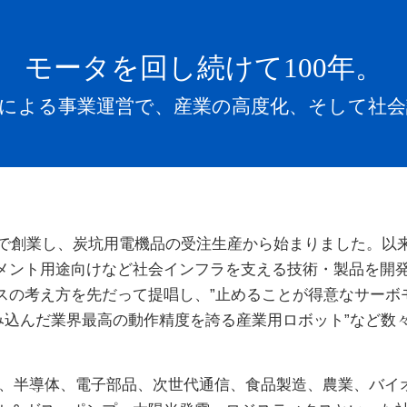
モータを回し続けて100年。
品による事業運営で、産業の高度化、そして社会
）で創業し、炭坑用電機品の受注生産から始まりました。以
メント用途向けなど社会インフラを支える技術・製品を開発し
スの考え方を先だって提唱し、”止めることが得意なサーボモ
組み込んだ業界最高の動作精度を誇る産業用ロボット”など数
、半導体、電子部品、次世代通信、食品製造、農業、バイ