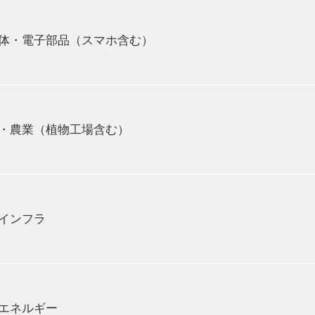
から自動化が進められてきました。安川電機の産業用ロボ
程で使われています。
体・電子部品
（スマホ含む）
フラー、そしてシートの骨組にはアーク溶接ロボット、ボ
は塗装ロボット、シートやウィンドウの取付けにはハンド
用されています。
なる半導体。その製造工程では精密な動作と非常にクリー
動運転技術など、自動車業界は大きな変化が起こっています
搭載されており、半導体ウエハーの搬送には当社のクリー
ットのみならず、サーボ・インバータが活躍しています。
・農業
（植物工場含む）
スマートフォン製造、５G基地局、自動運転、データセン
属加工機」には、サーボモータが使用され、パソコンやス
ay）の搬送にはロボットなど、様々な製造現場で当社製品が貢献してい
背景に自動化へのニーズが高まっています。
工程以外にも食材の投入、パッケージングやラベルの貼り
インフラ
り、それぞれに適した当社のロボットが活躍しています。
理と食品機械用の潤滑剤を使用することで衛生を確保した
ビニエンスストアやスーパーのお弁当やお総菜の具材詰め
スカレーター、エレベーター、クレーン、ファン、ポンプ
と並んで作業ができる人協働ロボットも数多く導入される
インバータは「モータの回転速度を制御する装置」です。
ボット技術を活用し、「きゅうりの葉かき作業」や「いち
エネルギー
ネにも大きく寄与します。