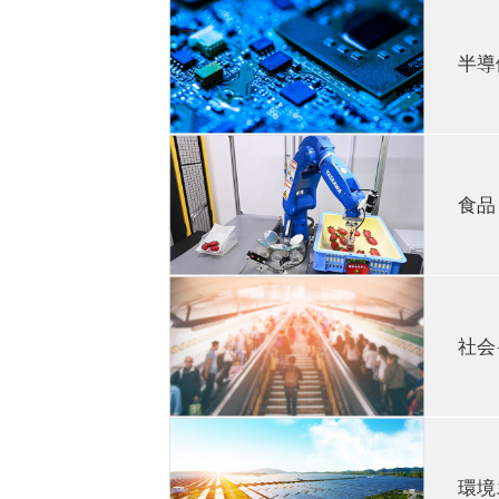
自動車産業は、製造業の中でも古く
溶接・組立て・塗装などのあらゆる工
半導
例えば、自動車ボディーの下側やマ
溶接ロボット、部品やボディー塗装に
工程に合わせて多種多様なモデルが使
あらゆる精密機械にとって心臓部と
近年は、電気自動車（EV）化や自
置の多くには、当社のサーボモータが
オン電池の生産設備でも、当社のロボ
食品
また、近年発展が目覚ましい分野（
密部品を製造する「工作機械」や「金
るFPD（Flat Panel Displ
食品製造の分野では、労働力不足を
食品工場では、食品そのものを作る
社会
やその積付けといった様々な工程があ
分配慮する必要があり、特殊な表面処
近では中食市場の拡大によって、コン
様々な工場をはじめ、大型空調やエ
スも出てきており、安全柵なし※で人
当社のインバータが使われています。
また、農業分野においても当社のロ
環境
ータ制御が可能になると同時に、省エ