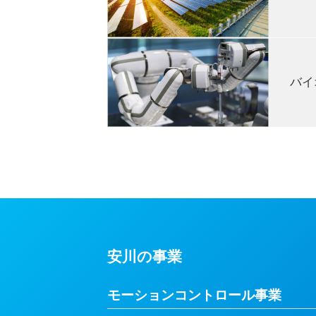
ほか、当社グループの（株）ＦＡＭＳ
また、鉄鋼・水処理プラント、大型
※ 安全機能により安全柵なしのシステ
にわたり培ってきたシステムエンジニ
ます。
現在、地球規模で脱炭素社会の実現
全安心な暮らしを支えています。
設備の生産性向上だけではなく、省エ
バイ
例えば、空調設備やエレベーターや
械、ゴムを製造する機械など私たちの
はモータが効率よく回るように制御す
様々な病気の治療薬の開発、また品
また、太陽光発電用パワーコンディ
いることから作業には熟練技が必要な
そこで当社は、衛生管理下で高精度
作業、各種菌検査などの分野で自動化
がん薬のような劇薬に触れないように
理、微生物の有無を調べる検査など活
安川の事業
モーションコントロール事業