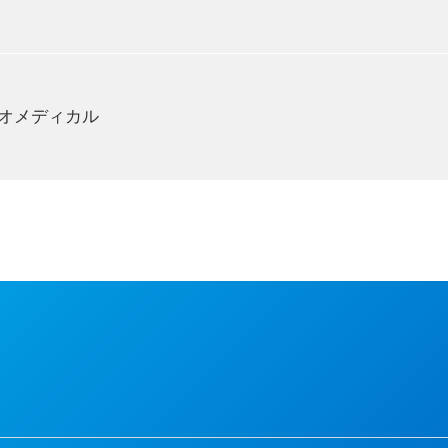
では、葉物野菜の種まきから収穫まで全行程を自動化した
クレーン、産電システム（繊維、紙、ゴム、アルミ、フィ
ム構築が可能ですが、全てのケースにおいてリスクアセスメント
アリング技術で高品質・高効率、そして安定稼働を実現し
が喫緊の課題となっています。当社はモータそしてパワー
ネを飛躍的に向上させて、CO
排出量の削減に貢献してい
2
オメディカル
エスカレーター、電車、クレーン、ファン、ポンプなど社
暮らしに欠かせない素材を製造する工場で当社のインバー
ることができるので、装置全体の省エネを実現しています
質検査など、研究所や医薬の現場で行われている薬の調整
ショナなど、自然エネルギーを効率よく活用する機器も製
ため、自動化がなかなか進んでいませんでした。
な動きが可能なバイオメディカル用途向けロボットを開発
の幅を広げています。人手による品質のバラツキをなくし
なることで安全性を確保することができます。近年は、iP
用の幅が広がっています。