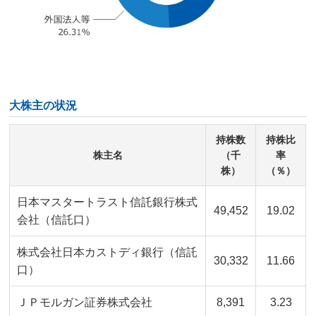
大株主の状況
持株数
持株比
株主名
（千
率
株）
（％）
日本マスタートラスト信託銀行株式
49,452​
19.02​
会社（信託口）
株式会社日本カストディ銀行（信託
30,332​
11.66​
口）
ＪＰモルガン証券株式会社
8,391​
3.23​