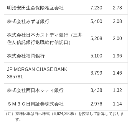
明治安田生命保険相互会社
7,230​
2.78​
株式会社みずほ銀行
5,400​
2.08​
株式会社日本カストディ銀行（三井
5,208​
2.00
住友信託銀行退職給付信託口）
株式会社福岡銀行
5,100
1.96
JP MORGAN CHASE BANK
3,799​
1.46​
385781
株式会社西日本シティ銀行
3,438​
1.32​
ＳＭＢＣ日興証券株式会社
2,976​
1.14​
（注）持株比率は自己株式（6,624,290株）を控除して計算しておりま
す。