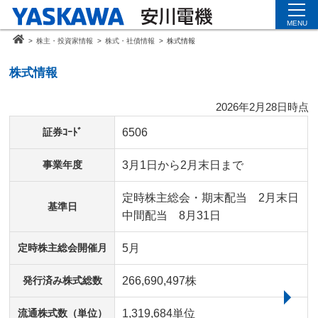
MENU
>
株主・投資家情報
>
株式・社債情報
>
株式情報
株式情報
2026年2月28日時点
証券ｺｰﾄﾞ
6506
事業年度
3月1日から2月末日まで
定時株主総会・期末配当 2月末日
基準日
中間配当 8月31日
定時株主総会開催月
5月
発行済み株式総数
266,690,497株
流通株式数（単位）
1,319,684単位