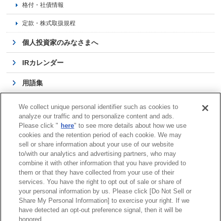
格付・社債情報
定款・株式取扱規程
個人投資家のみなさまへ
IRカレンダー
用語集
よくある質問
We collect unique personal identifier such as cookies to
analyze our traffic and to personalize content and ads.
IRに関するお問い合わせ
Please click "
here
" to see more details about how we use
cookies and the retention period of each cookie. We may
IR活動 外部評価
sell or share information about your use of our website
to/with our analytics and advertising partners, who may
combine it with other information that you have provided to
them or that they have collected from your use of their
services. You have the right to opt out of sale or share of
サイトマップ
商標について
利用規程
your personal information by us. Please click [Do Not Sell or
Share My Personal Information] to exercise your right. If we
リンクについて
個人情報保護方針
have detected an opt-out preference signal, then it will be
クッキーポリシー
honored.