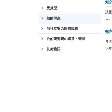
知
受賞歴
技
し
知的財産
当社立案の国際規格
知
公的研究費の運営・管理
各
▽年
技術物語