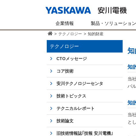
企業情報
製品・ソリューショ
>
テクノロジー
>
知的財産
テクノロジー
知
CTOメッセージ
知
コア技術
当
安川テクノロジーセンタ
バ
技術トピックス
知
テクニカルレポート
当
技術論文
と
旧技術情報誌｢技報 安川電機｣