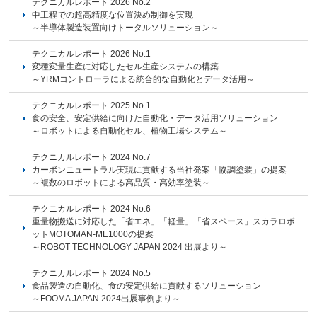
テクニカルレポート 2026 No.2
中工程での超高精度な位置決め制御を実現
～半導体製造装置向けトータルソリューション～
テクニカルレポート 2026 No.1
変種変量生産に対応したセル生産システムの構築
～YRMコントローラによる統合的な自動化とデータ活用～
テクニカルレポート 2025 No.1
食の安全、安定供給に向けた自動化・データ活用ソリューション
～ロボットによる自動化セル、植物工場システム～
テクニカルレポート 2024 No.7
カーボンニュートラル実現に貢献する当社発案「協調塗装」の提案
～複数のロボットによる高品質・高効率塗装～
テクニカルレポート 2024 No.6
重量物搬送に対応した「省エネ」「軽量」「省スペース」スカラロボ
ットMOTOMAN-ME1000の提案
～ROBOT TECHNOLOGY JAPAN 2024 出展より～
テクニカルレポート 2024 No.5
食品製造の自動化、食の安定供給に貢献するソリューション
～FOOMA JAPAN 2024出展事例より～