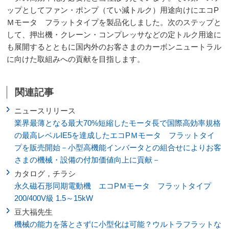
ップとしてファン・ポンプ（てい減トルク）用途向けにエコP
Ｍモータ フラットタイプを製品化しました。次のステップと
して、押出機・クレーン・コンプレッサなどの定トルク用途に
も展開するとともに国内外のお客さまのカーボンニュートラル
に向けた取組みへの貢献を目指します。
関連記事
ニュースリリース
業界最薄となる最大70%短縮したモータ長で国際高効率規格
の最高レベルIE5を達成したエコPＭモータ フラットタイ
プを販売開始－小型高機能インバータとの組合せによりお客
さまの機械・設備の付加価値向上に貢献－
カタログ，チラシ
永久磁石形同期電動機 エコPＭモータ フラットタイプ
200/400V級 1.5～15kW
豆大福先生
機械の能力を落とさずに小型化は可能？ウルトラフラットな