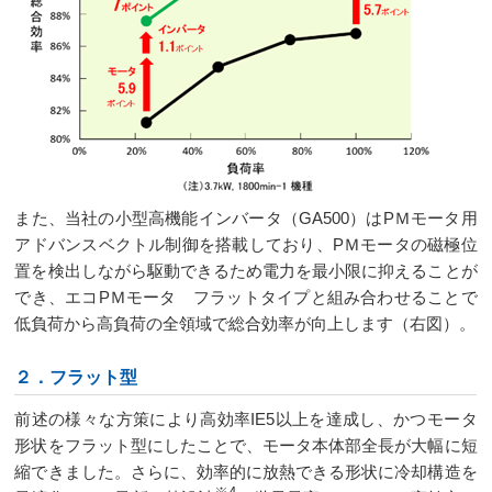
また、当社の小型高機能インバータ（GA500）はPＭモータ用
アドバンスベクトル制御を搭載しており、PＭモータの磁極位
置を検出しながら駆動できるため電力を最小限に抑えることが
でき、エコPＭモータ フラットタイプと組み合わせることで
低負荷から高負荷の全領域で総合効率が向上します（右図）。
２．フラット型
前述の様々な方策により高効率IE5以上を達成し、かつモータ
形状をフラット型にしたことで、モータ本体部全長が大幅に短
縮できました。さらに、効率的に放熱できる形状に冷却構造を