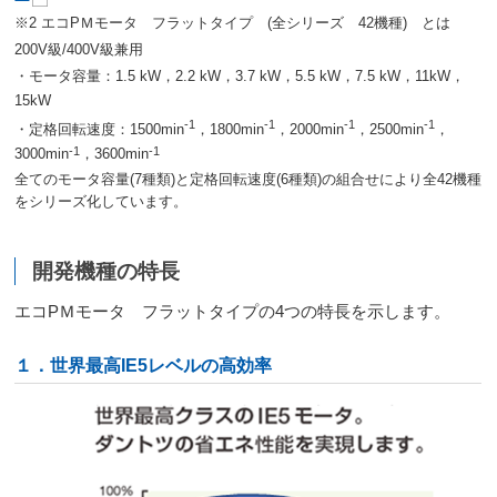
※2 エコPＭモータ フラットタイプ (全シリーズ 42機種) とは
200V級/400V級兼用
・モータ容量：1.5 kW，2.2 kW，3.7 kW，5.5 kW，7.5 kW，11kW，
15kW
-1
-1
-1
-1
・定格回転速度：1500min
，1800min
，2000min
，2500min
，
-1
-1
3000min
，3600min
全てのモータ容量(7種類)と定格回転速度(6種類)の組合せにより全42機種
をシリーズ化しています。
開発機種の特長
エコPＭモータ フラットタイプの4つの特長を示します。
１．世界最高IE5レベルの高効率