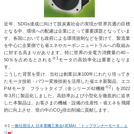
近年、SDGs達成に向けて脱炭素社会の実現が世界共通の目標
となる中、環境への配慮は企業にとって重要課題となっていま
す。各国においても政府による環境規制などを受けて、製造業
を中心に企業側でも省エネやカーボンニュートラルへの取組み
に対する高まりがあります。特に世界の全電力消費量の40～
※1
50％を占めるとされる
モータの高効率化は重要となりま
す。
こうした背景を受け、当社は創業以来100年にわたり培ってき
たモータ技術・パワー変換技術を活用した省エネ新製品、エコ
※2
PＭモータ フラットタイプ（全シリーズ42機種
）を2022
年3月に製品化しました。高効率および小型化を徹底的に追求
した本製品は、お客さまの機械・設備の生産性・省エネを飛躍
的に向上させ、世の中のCO
排出削減に貢献します。
2
※1
一般社団法人 日本電機工業会(JEMA) 「トップランナーモータ」よ
り