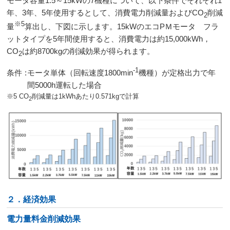
モータ容量1.5～15kWの7機種について、以下条件でそれぞれ1
年、3年、5年使用するとして、消費電力削減量およびCO
削減
2
※5
量
算出し、下図に示します。15kWのエコPＭモータ フラ
ットタイプを5年間使用すると、消費電力は約15,000kWh，
CO
は約8700kgの削減効果が得られます。
2
-1
条件
:
モータ単体（回転速度1800min
機種）が定格出力で年
間5000h運転した場合
※5 CO
削減量は1kWhあたり0.571kgで計算
2
２．経済効果
電力量料金削減効果