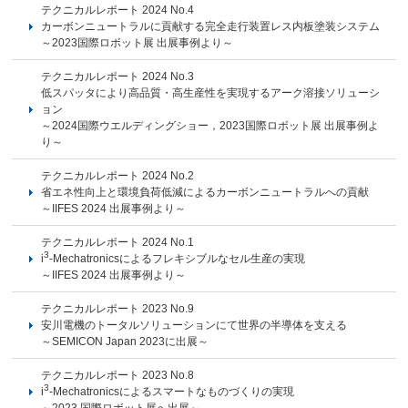
テクニカルレポート 2024 No.4
カーボンニュートラルに貢献する完全走行装置レス内板塗装システム
～2023国際ロボット展 出展事例より～
テクニカルレポート 2024 No.3
低スパッタにより高品質・高生産性を実現するアーク溶接ソリューシ
ョン
～2024国際ウエルディングショー，2023国際ロボット展 出展事例よ
り～
テクニカルレポート 2024 No.2
省エネ性向上と環境負荷低減によるカーボンニュートラルへの貢献
～IIFES 2024 出展事例より～
テクニカルレポート 2024 No.1
3
i
-Mechatronicsによるフレキシブルなセル生産の実現
～IIFES 2024 出展事例より～
テクニカルレポート 2023 No.9
安川電機のトータルソリューションにて世界の半導体を支える
～SEMICON Japan 2023に出展～
テクニカルレポート 2023 No.8
3
i
-Mechatronicsによるスマートなものづくりの実現
～2023 国際ロボット展へ出展～