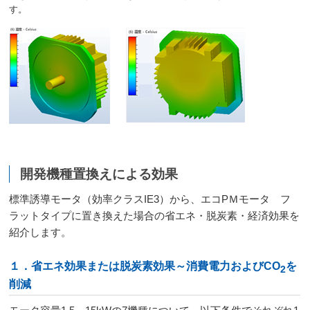
す。
開発機種置換えによる効果
標準誘導モータ（効率クラスIE3）から、エコPＭモータ フ
ラットタイプに置き換えた場合の省エネ・脱炭素・経済効果を
紹介します。
１．省エネ効果または脱炭素効果～消費電力およびCO
を
2
削減