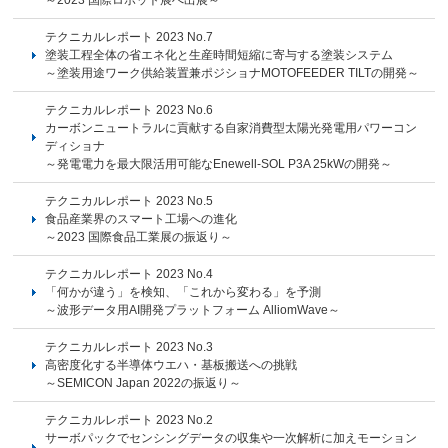
テクニカルレポート 2023 No.7
塗装工程全体の省エネ化と生産時間短縮に寄与する塗装システム
～塗装用途ワーク供給装置兼ポジショナMOTOFEEDER TILTの開発～
テクニカルレポート 2023 No.6
カーボンニュートラルに貢献する自家消費型太陽光発電用パワーコン
ディショナ
～発電電力を最大限活用可能なEnewell-SOL P3A 25kWの開発～
テクニカルレポート 2023 No.5
食品産業界のスマート工場への進化
～2023 国際食品工業展の振返り～
テクニカルレポート 2023 No.4
「何かが違う」を検知、「これから変わる」を予測
～波形データ用AI開発プラットフォーム AlliomWave～
テクニカルレポート 2023 No.3
高密度化する半導体ウエハ・基板搬送への挑戦
～SEMICON Japan 2022の振返り～
テクニカルレポート 2023 No.2
サーボパックでセンシングデータの収集や一次解析に加えモーション