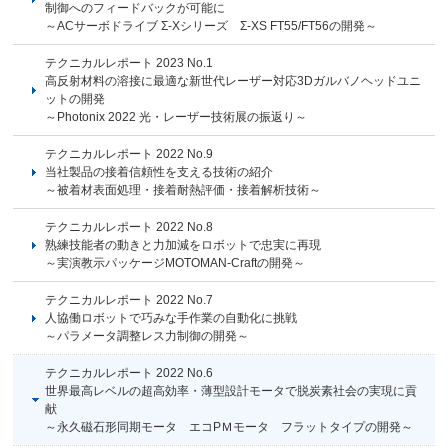
制御へのフィードバックが可能に
～ACサーボドライブ Σ-Xシリーズ Σ-XS FT55/FT56の開発～
テクニカルレポート 2023 No.1
高反射材料の溶接に最適な新世代レーザー対応3Dガルバノヘッドユニ
ットの開発
～Photonix 2022 光・レーザー技術展の振返り～
テクニカルレポート 2022 No.9
当社製品の接着信頼性を支える技術の紹介
～被着材表面処理・接着耐熱評価・接着解析技術～
テクニカルレポート 2022 No.8
熟練技能者の動きと力加減をロボットで忠実に再現
～実演教示パッケージMOTOMAN-Craftの開発～
テクニカルレポート 2022 No.7
人協働ロボットで巧みな手作業の自動化に挑戦
～パラメータ調整レス力制御の開発～
テクニカルレポート 2022 No.6
世界最高レベルの超高効率・薄型設計モータで脱炭素社会の実現に貢
献
～永久磁石形同期モータ エコPＭモータ フラットタイプの開発～