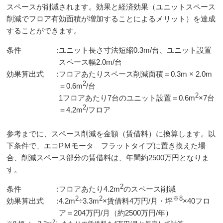
スペースが削減されます。効果と経済効果（ユニットスペース
削減でフロア有効面積が増加することによるメリット）を達成
することができます。
条件
:
ユニット長さ寸法短縮0.3m/台、ユニット設置
スペース幅2.0m/台
効果算出式
:
フロアあたりスペース削減面積＝0.3m × 2.0m
2
＝0.6m
/台
2
1フロアあたり7台のユニット設置＝0.6m
×7台
2
＝4.2m
/フロア
参考までに、スペース削減を金額（賃借料）に換算します。以
下条件で、エコPＭモータ フラットタイプに置き換えた場
合、削減スペース部分の賃借料は、年間約2500万円となりま
す。
2
条件
:
フロアあたり4.2m
のスペース削減
2
2
※8
効果算出式
:
4.2m
÷3.3m
×賃借料4万円/月・坪
×40フロ
ア＝204万円/月（約2500万円/年）
2