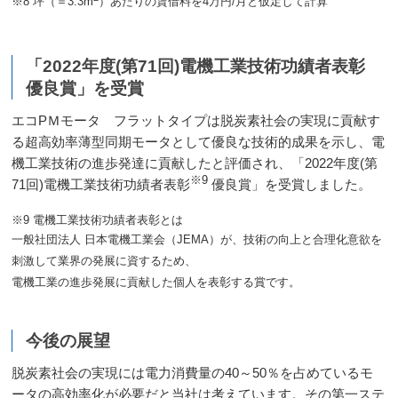
※8 坪（＝3.3m
）あたりの賃借料を4万円/月と仮定して計算
「2022年度(第71回)電機工業技術功績者表彰
優良賞」を受賞
エコPＭモータ フラットタイプは脱炭素社会の実現に貢献す
る超高効率薄型同期モータとして優良な技術的成果を示し、電
機工業技術の進歩発達に貢献したと評価され、「2022年度(第
※9
71回)電機工業技術功績者表彰
優良賞」を受賞しました。
※9 電機工業技術功績者表彰とは
一般社団法人 日本電機工業会（JEMA）が、技術の向上と合理化意欲を
刺激して業界の発展に資するため、
電機工業の進歩発展に貢献した個人を表彰する賞です。
今後の展望
脱炭素社会の実現には電力消費量の40～50％を占めているモ
ータの高効率化が必要だと当社は考えています。その第一ステ