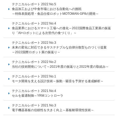
テクニカルレポート 2022 No.5
食品加工および中食市場における自動化への挑戦
～特殊表面処理・食品仕様ロボットMOTOMAN-GP8の開発～
テクニカルレポート 2022 No.4
食品業界におけるスマート工場への進化～2022国際食品工業展の振返
り「AI×ロボットによる次世代の食づくり」～
テクニカルレポート 2022 No.3
未来の変化に対応できるサステナブルな自律分散型ものづくり提案
～2022国際ロボット展の振返り～
テクニカルレポート 2022 No.2
当社の技術開発について～2021年度の振返りと2022年度の取組み～
テクニカルレポート 2022 No.1
モータ開発を支える設計技術～振動・騒音を予測する連成解析～
テクニカルレポート 2021 No.4
セルを最適制御～YRMコントローラ
テクニカルレポート 2021 No.3
電子機器基板の信頼性を大きく向上～基板耐環境性技術～