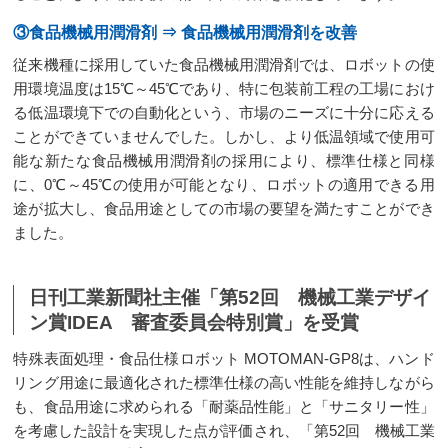
③食品機械用潤滑剤 ⇒ 食品機械用潤滑剤を改善
従来機種に採用していた食品機械用潤滑剤では、ロボットの使
用環境温度は15℃～45℃であり、特に包装前工程の工場におけ
る低温環境下での自動化という、市場のニーズに十分に応える
ことができていませんでした。しかし、より低温領域で使用可
能な新たな食品機械用潤滑剤の採用により、標準仕様と同様
に、0℃～45℃の使用が可能となり、ロボットの適用できる用
途が拡大し、食品用途としての市場の要望を満たすことができ
ました。
日刊工業新聞社主催「第52回 機械工業デザイ
ン賞IDEA 審査委員会特別賞」を受賞
特殊表面処理・食品仕様ロボット MOTOMAN-GP8は、ハンド
リング用途に最適化された標準仕様の高い性能を維持しながら
も、食品用途に求められる「耐薬品性能」と「サニタリー性」
を考慮した設計を実現した点が評価され、「第52回 機械工業