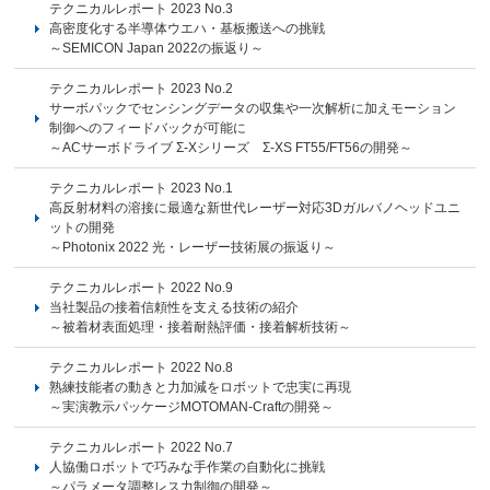
テクニカルレポート 2023 No.3
高密度化する半導体ウエハ・基板搬送への挑戦
～SEMICON Japan 2022の振返り～
テクニカルレポート 2023 No.2
サーボパックでセンシングデータの収集や一次解析に加えモーション
制御へのフィードバックが可能に
～ACサーボドライブ Σ-Xシリーズ Σ-XS FT55/FT56の開発～
テクニカルレポート 2023 No.1
高反射材料の溶接に最適な新世代レーザー対応3Dガルバノヘッドユニ
ットの開発
～Photonix 2022 光・レーザー技術展の振返り～
テクニカルレポート 2022 No.9
当社製品の接着信頼性を支える技術の紹介
～被着材表面処理・接着耐熱評価・接着解析技術～
テクニカルレポート 2022 No.8
熟練技能者の動きと力加減をロボットで忠実に再現
～実演教示パッケージMOTOMAN-Craftの開発～
テクニカルレポート 2022 No.7
人協働ロボットで巧みな手作業の自動化に挑戦
～パラメータ調整レス力制御の開発～