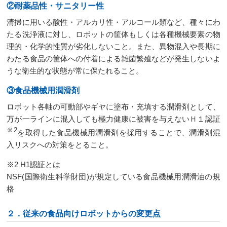
②耐薬品性・サニタリー性
清掃に用いる酸性・アルカリ性・アルコール類など、種々にわ
たる洗浄液に対し、ロボットの筐体もしくは各種機械要素の物
理的・化学的性質が劣化しないこと。また、異物混入や長期に
わたる食品の筐体への付着による雑菌繁殖などが発生しないよ
うな衛生的な状態が常に保たれること。
③食品機械用潤滑剤
ロボット各軸の可動部やギヤに塗布・充填する潤滑剤として、
万が一ラインに混入しても極力健康に被害を与えないＨ１認証
※2
を取得した食品機械用潤滑剤を採用することで、潤滑剤混
入リスクへの対策をとること。
※2 H1認証とは
NSF(国際衛生科学財団)が規定している食品機械用潤滑油の規
格
２．従来の食品向けロボットからの変更点