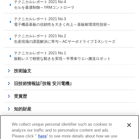
テクニカルレポート 2021 No.4
セルを最適制御～YRMコントローラ
テクニカルレポート 2021 No.3
電子機器基板の信頼性を大きく向上～基板耐環境性技術～
テクニカルレポート 2021 No.2
生産現場の課題解決に寄与～ACサーボドライブ Σ-Xシリーズ
テクニカルレポート 2021 No.1
振動レスで精密な動きを実現～半導体ウエハ搬送ロボット
技術論文
旧技術情報誌｢技報 安川電機｣
受賞歴
知的財産
当社立案の国際規格
We collect unique personal identifier such as cookies to
analyze our traffic and to personalize content and ads.
公的研究費の運営・管理
Please click "
here
" to see more details about how we use