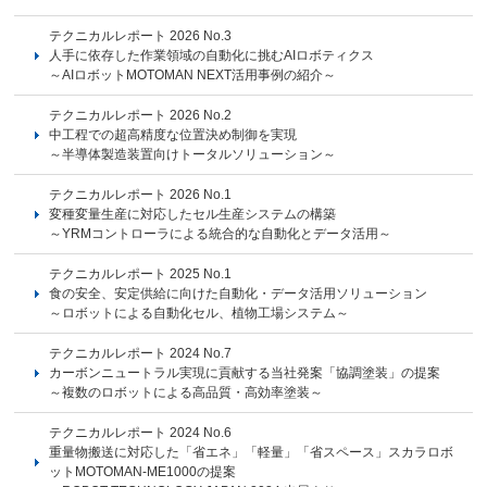
テクニカルレポート 2026 No.3
人手に依存した作業領域の自動化に挑むAIロボティクス
～AIロボットMOTOMAN NEXT活用事例の紹介～
テクニカルレポート 2026 No.2
中工程での超高精度な位置決め制御を実現
～半導体製造装置向けトータルソリューション～
テクニカルレポート 2026 No.1
変種変量生産に対応したセル生産システムの構築
～YRMコントローラによる統合的な自動化とデータ活用～
テクニカルレポート 2025 No.1
食の安全、安定供給に向けた自動化・データ活用ソリューション
～ロボットによる自動化セル、植物工場システム～
テクニカルレポート 2024 No.7
カーボンニュートラル実現に貢献する当社発案「協調塗装」の提案
～複数のロボットによる高品質・高効率塗装～
テクニカルレポート 2024 No.6
重量物搬送に対応した「省エネ」「軽量」「省スペース」スカラロボ
ットMOTOMAN-ME1000の提案