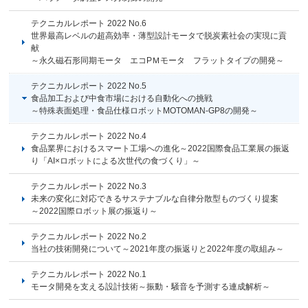
テクニカルレポート 2022 No.6
世界最高レベルの超高効率・薄型設計モータで脱炭素社会の実現に貢
献
～永久磁石形同期モータ エコPＭモータ フラットタイプの開発～
テクニカルレポート 2022 No.5
食品加工および中食市場における自動化への挑戦
～特殊表面処理・食品仕様ロボットMOTOMAN-GP8の開発～
テクニカルレポート 2022 No.4
食品業界におけるスマート工場への進化～2022国際食品工業展の振返
り「AI×ロボットによる次世代の食づくり」～
テクニカルレポート 2022 No.3
未来の変化に対応できるサステナブルな自律分散型ものづくり提案
～2022国際ロボット展の振返り～
テクニカルレポート 2022 No.2
当社の技術開発について～2021年度の振返りと2022年度の取組み～
テクニカルレポート 2022 No.1
モータ開発を支える設計技術～振動・騒音を予測する連成解析～