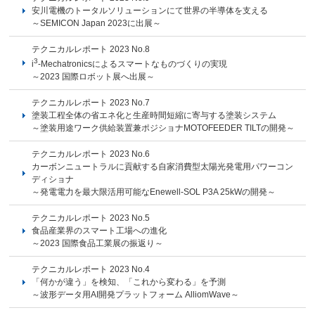
安川電機のトータルソリューションにて世界の半導体を支える
～SEMICON Japan 2023に出展～
テクニカルレポート 2023 No.8
3
i
-Mechatronicsによるスマートなものづくりの実現
～2023 国際ロボット展へ出展～
テクニカルレポート 2023 No.7
塗装工程全体の省エネ化と生産時間短縮に寄与する塗装システム
～塗装用途ワーク供給装置兼ポジショナMOTOFEEDER TILTの開発～
テクニカルレポート 2023 No.6
カーボンニュートラルに貢献する自家消費型太陽光発電用パワーコン
ディショナ
～発電電力を最大限活用可能なEnewell-SOL P3A 25kWの開発～
テクニカルレポート 2023 No.5
食品産業界のスマート工場への進化
～2023 国際食品工業展の振返り～
テクニカルレポート 2023 No.4
「何かが違う」を検知、「これから変わる」を予測
～波形データ用AI開発プラットフォーム AlliomWave～