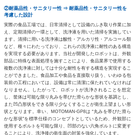
②耐薬品性・サニタリー性 ⇒ 耐薬品性・サニタリー性を
考慮した設計
実際の食品工場では、日常清掃として設備のふき取り作業に加
え、定期清掃の一環として、洗浄液を用いた清掃を実施してい
ます。清掃に用いる洗浄液は酸性・アルカリ性・アルコール類
など、種々にわたっており、これらの洗浄液に耐性のある構造
を実現する必要があります。当社が開発したロボットは、外観
部品に特殊な表面処理を施すことにより、食品業界で使用する
複数の洗浄液に対しては十分な耐性を有する構造を実現するこ
とができました。食品加工や食品を直接取り扱う、いわゆる包
装前の工程においては、設備は常に清潔に保たれていなければ
なりません。したがって、ロボットが洗浄されることを想定
し、筐体は可能な限り丸みを帯びた滑らかな形状を基調とし、
また凹凸形状をできる限り少なくすることが衛生上望ましい形
状となります。幸い、MOTOMAN-GP8は “丸みを帯びた滑ら
かな形状”を標準仕様のコンセプトとしているため、外観部に
使用するボルトを可能な限り、凹部のない六角ボルトに変更す
ることにより、洗浄後の衛生面の対策を強化しています。