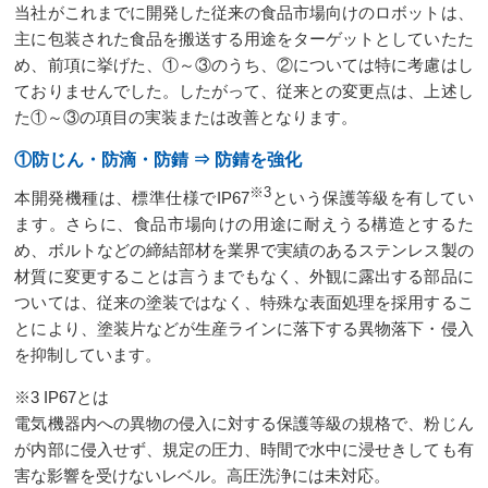
当社がこれまでに開発した従来の食品市場向けのロボットは、
主に包装された食品を搬送する用途をターゲットとしていたた
め、前項に挙げた、①～③のうち、②については特に考慮はし
ておりませんでした。したがって、従来との変更点は、上述し
た①～③の項目の実装または改善となります。
①防じん・防滴・防錆 ⇒ 防錆を強化
※3
本開発機種は、標準仕様でIP67
という保護等級を有してい
ます。さらに、食品市場向けの用途に耐えうる構造とするた
め、ボルトなどの締結部材を業界で実績のあるステンレス製の
材質に変更することは言うまでもなく、外観に露出する部品に
ついては、従来の塗装ではなく、特殊な表面処理を採用するこ
とにより、塗装片などが生産ラインに落下する異物落下・侵入
を抑制しています。
※3 IP67とは
電気機器内への異物の侵入に対する保護等級の規格で、粉じん
が内部に侵入せず、規定の圧力、時間で水中に浸せきしても有
害な影響を受けないレベル。高圧洗浄には未対応。