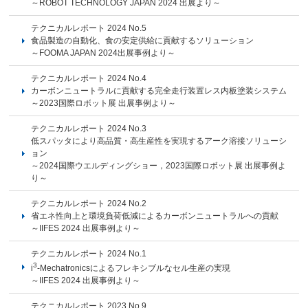
～ROBOT TECHNOLOGY JAPAN 2024 出展より～
テクニカルレポート 2024 No.5
食品製造の自動化、食の安定供給に貢献するソリューション
～FOOMA JAPAN 2024出展事例より～
テクニカルレポート 2024 No.4
カーボンニュートラルに貢献する完全走行装置レス内板塗装システム
～2023国際ロボット展 出展事例より～
テクニカルレポート 2024 No.3
低スパッタにより高品質・高生産性を実現するアーク溶接ソリューシ
ョン
～2024国際ウエルディングショー，2023国際ロボット展 出展事例よ
り～
テクニカルレポート 2024 No.2
省エネ性向上と環境負荷低減によるカーボンニュートラルへの貢献
～IIFES 2024 出展事例より～
テクニカルレポート 2024 No.1
3
i
-Mechatronicsによるフレキシブルなセル生産の実現
～IIFES 2024 出展事例より～
テクニカルレポート 2023 No.9