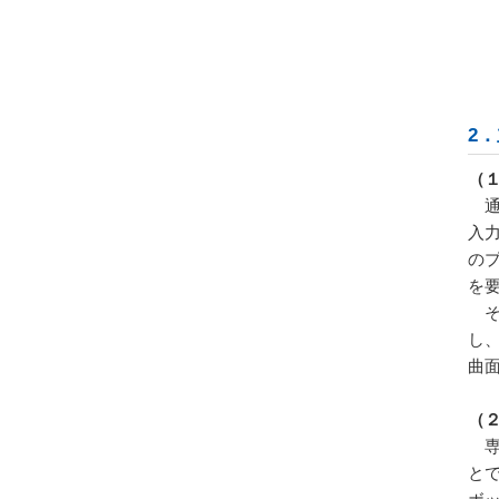
2
（
通
入
の
を
そ
し
曲
（
専
と