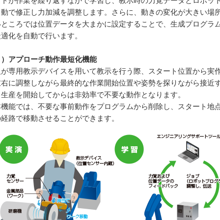
ットが作業を繰り返すなかで学習し、教示時の力覚データとロボッ
自動で修正し力加減を調整します。さらに、動きの変化が大きい場
いところでは位置データを大まかに設定することで、生成プログラ
最適化を自動で行います。
３）アプローチ動作最短化機能
が専用教示デバイスを用いて教示を行う際、スタート位置から実作
左右に調整しながら最終的な作業開始位置や姿勢を探りながら接近
、生産を開始してからは非効率で不要な動作となります。
機能では、不要な事前動作をプログラムから削除し、スタート地点
の経路で移動させることができます。