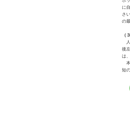
ボ
に
さ
の
（
人
後
は
本
短