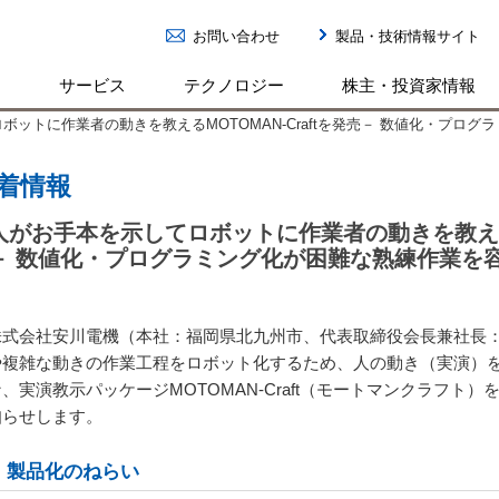
お問い合わせ
製品・技術情報サイト
ン
サービス
テクノロジー
株主・投資家情報
ボットに作業者の動きを教えるMOTOMAN-Craftを発売－ 数値化・プロ
着情報
人がお手本を示してロボットに作業者の動きを教えるMO
－ 数値化・プログラミング化が困難な熟練作業を容
式会社安川電機（本社：福岡県北九州市、代表取締役会長兼社長：
や複雑な動きの作業工程をロボット化するため、人の動き（実演）
な、実演教示パッケージ
MOTOMAN-Craft
（モートマンクラフト）
知らせします。
．製品化のねらい