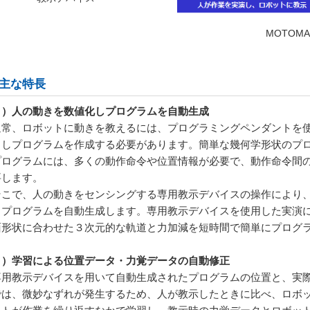
MOTOMA
．主な特長
１）人の動きを数値化しプログラムを自動生成
常、ロボットに動きを教えるには、プログラミングペンダントを使
力しプログラムを作成する必要があります。簡単な幾何学形状のプ
プログラムには、多くの動作命令や位置情報が必要で、動作命令間
要します。
こで、人の動きをセンシングする専用教示デバイスの操作により、
、プログラムを自動生成します。専用教示デバイスを使用した実演
面形状に合わせた３次元的な軌道と力加減を短時間で簡単にプログ
２）学習による位置データ・力覚データの自動修正
用教示デバイスを用いて自動生成されたプログラムの位置と、実際
では、微妙なずれが発生するため、人が教示したときに比べ、ロボ