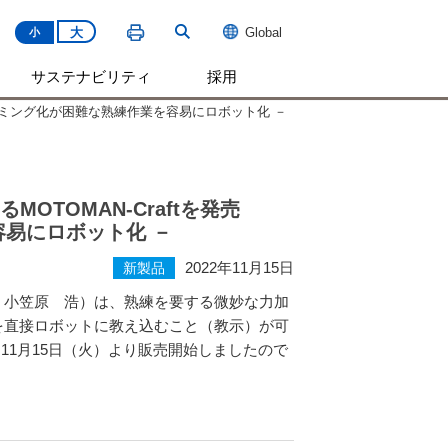
大
Global
小
サステナビリティ
採用
グラミング化が困難な熟練作業を容易にロボット化 －
TOMAN-Craftを発売
易にロボット化 －
2022年11月15日
新製品
小笠原 浩）は、熟練を要する微妙な力加
を直接ロボットに教え込むこと（教示）が可
を
11
月
15
日（火）より販売開始しましたので