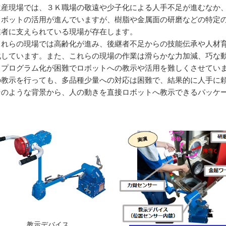
産現場では、３Ｋ職場の敬遠や少子化による人手不足が進むなか、
ロボットの活用が進んでいますが、樹脂や金属面の研磨などの特定
業者に支えられている現場が存在します。
れらの現場では高齢化が進み、後継者不足からの技能伝承や人材育
化しています。また、これらの現場の作業は滑らかな力加減、巧な
・プログラム化が困難でロボットへの教示や活用を難しくさせてい
の教示を行っても、多品種少量への対応は困難で、結果的に人手に
のような背景から、人の動きを直接ロボットへ教示できるパッケー
。
教示デバイス