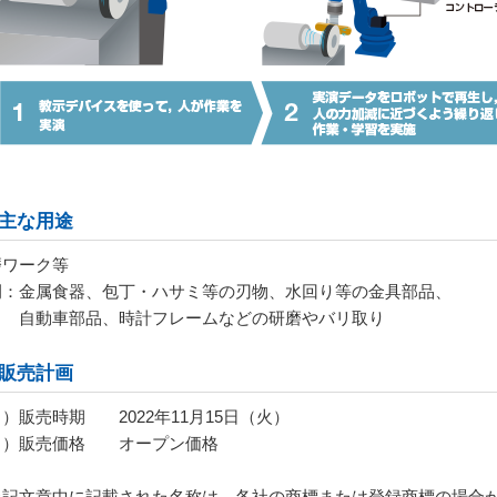
．主な用途
磨ワーク等
：金属食器、包丁・ハサミ等の刃物、水回り等の金具部品、
動車部品、時計フレームなどの研磨やバリ取り
．販売計画
）販売時期 2022年
11
月
15
日（火）
２）販売価格 オープン価格
上記文章中に記載された名称は、各社の商標または登録商標の場合