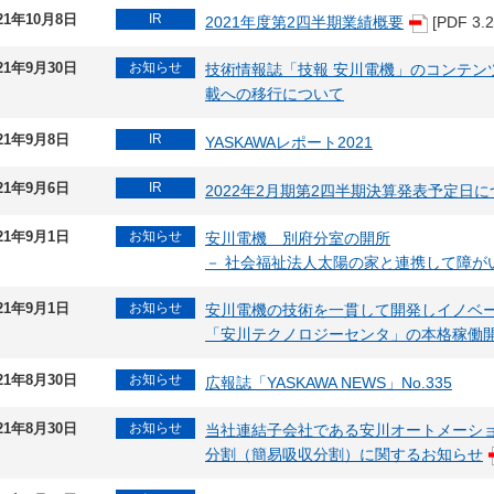
21年10月8日
IR
2021年度第2四半期業績概要
[PDF 3.2
21年9月30日
お知らせ
技術情報誌「技報 安川電機」のコンテン
載への移行について
21年9月8日
IR
YASKAWAレポート2021
21年9月6日
IR
2022年2月期第2四半期決算発表予定日
21年9月1日
お知らせ
安川電機 別府分室の開所
－ 社会福祉法人太陽の家と連携して障が
21年9月1日
お知らせ
安川電機の技術を一貫して開発しイノベ
「安川テクノロジーセンタ」の本格稼働
21年8月30日
お知らせ
広報誌「YASKAWA NEWS」No.335
21年8月30日
お知らせ
当社連結子会社である安川オートメーシ
分割（簡易吸収分割）に関するお知らせ