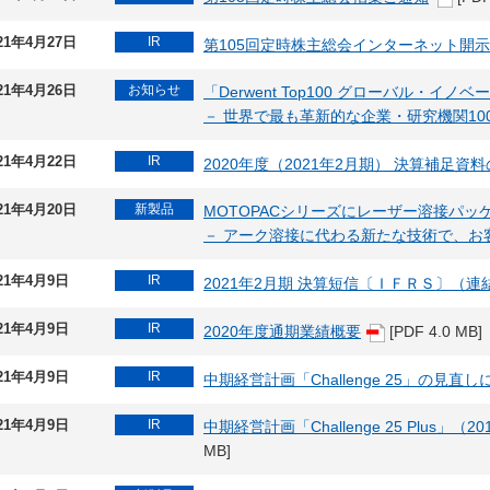
21年4月27日
IR
第105回定時株主総会インターネット開
21年4月26日
お知らせ
「Derwent Top100 グローバル・イノベ
－ 世界で最も革新的な企業・研究機関10
21年4月22日
IR
2020年度（2021年2月期） 決算補足
21年4月20日
新製品
MOTOPACシリーズにレーザー溶接パ
－ アーク溶接に代わる新たな技術で、お
21年4月9日
IR
2021年2月期 決算短信〔ＩＦＲＳ〕（連
21年4月9日
IR
2020年度通期業績概要
[PDF 4.0 MB]
21年4月9日
IR
中期経営計画「Challenge 25」の⾒直
21年4月9日
IR
中期経営計画「Challenge 25 Plus」（2
MB]