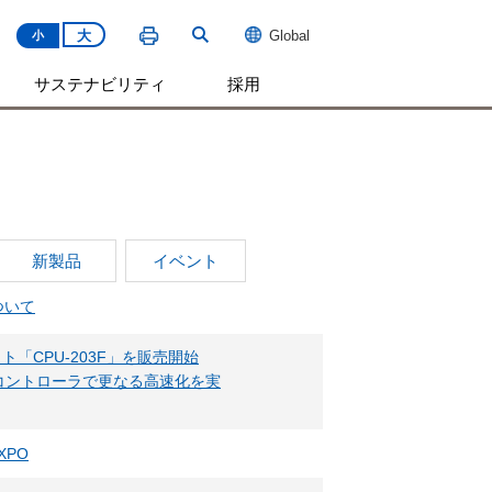
大
Global
小
サステナビリティ
採用
新製品
イベント
ついて
ト「CPU-203F」を販売開始
最速コントローラで更なる高速化を実
XPO