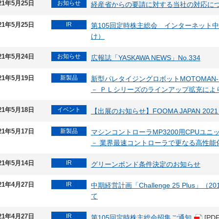
21年5月25日
お知らせ
経産省からの要請に対する当社の対応に
21年5月25日
IR
第105回定時株主総会 インターネット
け）
21年5月24日
お知らせ
広報誌「YASKAWA NEWS」No.334
21年5月19日
新製品
新型パレタイジングロボットMOTOMAN-
－ ＰＬシリーズのラインアップ拡充によ
21年5月18日
イベント
【出展のお知らせ】FOOMA JAPAN 202
21年5月17日
新製品
マシンコントローラMP3200用CPUユニッ
－ 業界最速コントローラで更なる高性能
21年5月14日
IR
グリーンボンド条件決定のお知らせ
21年4月27日
IR
中期経営計画「Challenge 25 Plus」
て
21年4月27日
IR
第105回定時株主総会招集ご通知
[PDF