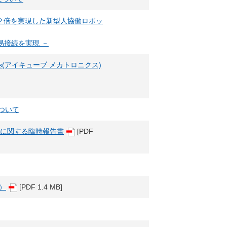
量２倍を実現した新型人協働ロボッ
易接続を実現 －
ics(アイキューブ メカトロニクス)
について
果に関する臨時報告書
[PDF
期）
[PDF 1.4 MB]