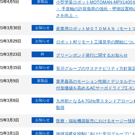
21年4月5日
新製品
小型塗装ロボットMOTOMAN-MPX140
－ 手首軸の許容負荷の強化・壁掛設置時
さを向上 －
21年3月30日
お知らせ
産業用ロボットＭＯＴＯＭＡＮ（モートマ
21年3月29日
お知らせ
ロボット村リモート工場見学の開始につ
21年3月23日
IR
グリーンボンド発行に関するお知らせ
21年3月15日
お知らせ
安川グループのサステナビリティ方針策
21年3月9日
新製品
業界最高のモーション性能とデジタルデ
付加価値を高めるACサーボドライブΣ-
21年3月8日
お知らせ
九州初となる4.7GHz帯スタンドアロー
取得
21年3月3日
お知らせ
医療・福祉機器販売におけるオージー技
21年3月1日
お知らせ
地球温暖化抑制に向けた安川グループにお