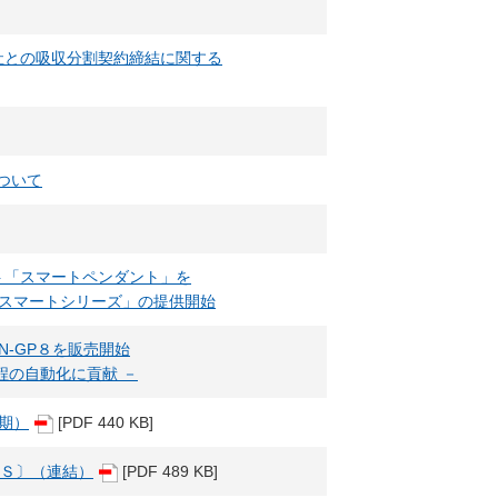
社との吸収分割契約締結に関する
について
ト「スマートペンダント」を
「スマートシリーズ」の提供開始
N-GP８を販売開始
程の自動化に貢献 －
月期）
[PDF 440 KB]
ＲＳ〕（連結）
[PDF 489 KB]