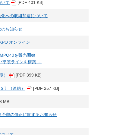
ついて
[PDF 401 KB]
動化への取組加速について
止のお知らせ
XPO オンライン
MPO40を販売開始
い塗装ラインを構築 －
月期）
[PDF 399 KB]
ＲＳ〕（連結）
[PDF 257 KB]
3 MB]
配当予想の修正に関するお知らせ
について