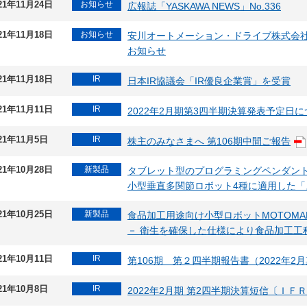
21年11月24日
お知らせ
広報誌「YASKAWA NEWS」No.336
21年11月18日
お知らせ
安川オートメーション・ドライブ株式会
お知らせ
21年11月18日
IR
日本IR協議会「IR優良企業賞」を受賞
21年11月11日
IR
2022年2月期第3四半期決算発表予定日
21年11月5日
IR
株主のみなさまへ 第106期中間ご報告
21年10月28日
新製品
タブレット型のプログラミングペンダン
小型垂直多関節ロボット4種に適用した
21年10月25日
新製品
食品加工用途向け小型ロボットMOTOMA
－ 衛生を確保した仕様により食品加工工
21年10月11日
IR
第106期 第２四半期報告書（2022年2
21年10月8日
IR
2022年2月期 第2四半期決算短信〔ＩＦ