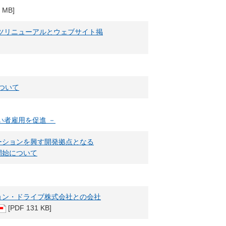
 MB]
ツリニューアルとウェブサイト掲
について
い者雇用を促進 －
ーションを興す開発拠点となる
開始について
ョン・ドライブ株式会社との会社
[PDF 131 KB]