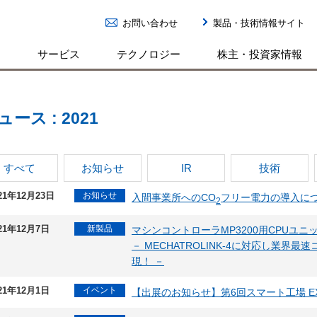
お問い合わせ
製品・技術情報サイト
ン
サービス
テクノロジー
株主・投資家情報
ュース : 2021
すべて
お知らせ
IR
技術
21年12月23日
お知らせ
入間事業所へのCO
フリー電力の導入に
2
21年12月7日
新製品
マシンコントローラMP3200用CPUユニッ
－ MECHATROLINK-4に対応し業界
現！ －
21年12月1日
イベント
【出展のお知らせ】第6回スマート工場 E