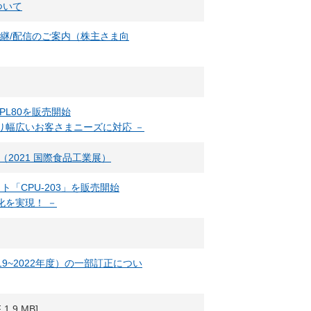
ついて
中継/配信のご案内（株主さま向
PL80を販売開始
り幅広いお客さまニーズに対応 －
1（2021 国際食品工業展）
ト「CPU-203」を販売開始
化を実現！ －
（2019~2022年度）の一部訂正につい
 1.9 MB]