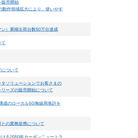
0を販売開始
の動作領域拡大により、使いやす
ン）累積出荷台数50万台達成
いて
定について
ータソリューションでお客さまの
Xシリーズの販売開始について
ン構成のローカル5G無線局免許を
研との業務提携について
ける2050年カーボンニュートラ