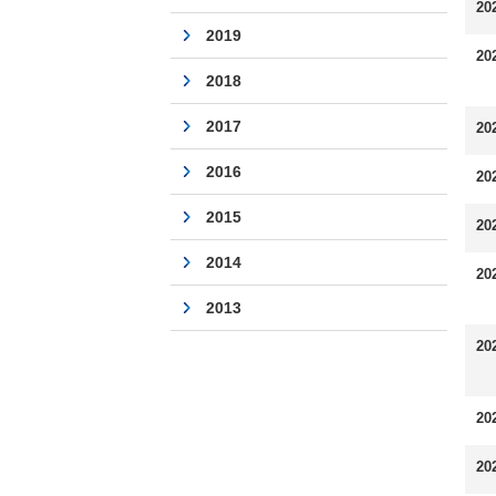
20
2019
20
2018
2017
20
2016
20
2015
20
2014
20
2013
20
20
20