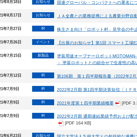
21年8月18日
お知らせ
国連グローバル・コンパクトへの署名に
21年8月17日
お知らせ
ＪＡ全農との業務提携による農業分野自
21年7月27日
IR
株主さま向け「ロボット村」見学会の中
21年7月26日
イベント
【出展のお知らせ】第1回 スマート工場E
21年7月15日
新製品
塗装用途オープナーロボットMOTOMAN-
－ 塗装ロボットとの組合せで生産性の高
21年7月12日
IR
第106期 第１四半期報告書（2022年2
21年7月9日
IR
2022年2月期 第1四半期決算短信〔ＩＦ
21年7月9日
IR
2021年度第１四半期業績概要
[PDF 3.
21年7月9日
IR
2022年2月期 通期連結業績予想および
[PDF 164 KB]
21年6月23日
お知らせ
国立大学法人九州大学との包括的な連携