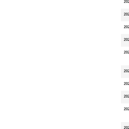
20
20
20
20
20
20
20
20
20
20