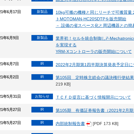
21年6月17日
新製品
10kg可搬の機種と同じリーチで可搬質
トMOTOMAN-HC20SDTPを販売開始
－ 設備の省スペース化と周辺機器との簡
21年6月9日
新製品
業界初！セルを統合制御しi³-Mechatron
を実現する
YRM-Xコントローラの販売開始について
21年6月7日
IR
2022年2月期第1四半期決算発表予定日
21年6月2日
IR
第105回 定時株主総会の議決権行使結
219 KB]
21年5月31日
お知らせ
ＴＣＦＤ提言に基づく情報開示について
21年5月27日
IR
第105期 有価証券報告書（2021年2月
21年5月27日
IR
内部統制報告書
[PDF 173 KB]