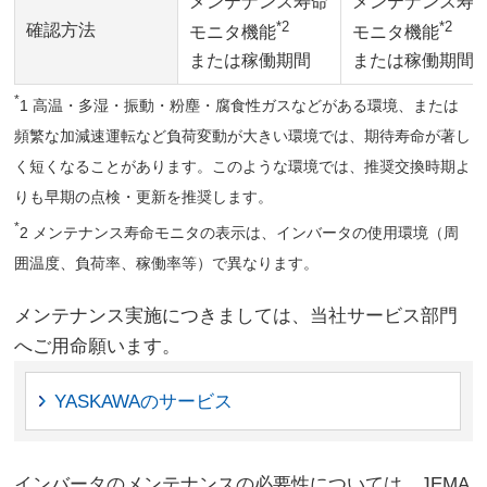
メンテナンス寿命
メンテナンス寿
*2
*2
確認方法
モニタ機能
モニタ機能
または稼働期間
または稼働期間
*
1 高温・多湿・振動・粉塵・腐食性ガスなどがある環境、または
頻繁な加減速運転など負荷変動が大きい環境では、期待寿命が著し
く短くなることがあります。このような環境では、推奨交換時期よ
りも早期の点検・更新を推奨します。
*
2 メンテナンス寿命モニタの表示は、インバータの使用環境（周
囲温度、負荷率、稼働率等）で異なります。
メンテナンス実施につきましては、当社サービス部門
へご用命願います。
YASKAWAのサービス
インバータのメンテナンスの必要性については、JEMA