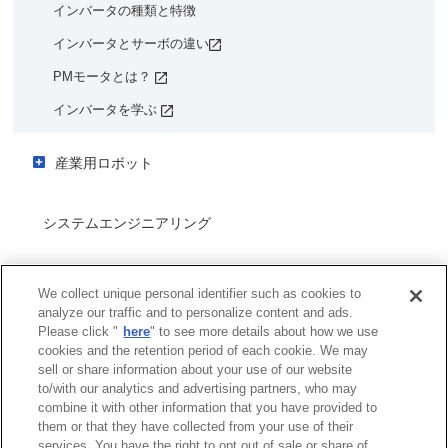
安川電機の出発
インバータの種類と特徴
わかるコラム
AIでの製品の良否判定の自動化
種類と特徴
インバータとサーボの違い
サーボモータとステッピングモータの違いは？
保全
モータの分類
PMモータとは？
サーボとインバータの違いは？
機器の故障予知診断
①DCモータ
インバータを学ぶ
マシンコントローラとPLCの違いは？
②ブラシレスDCモータ
機器の故障時の原因復旧究明
産業用ロボット
③同期モータ
復旧シミュレーションの短縮
様々な現場で活躍する産業用ロボット
④誘導モータ
システムエンジニアリング
産業用ロボットが適用されているアプリケーション
産業用ロボットの種類と構造
アーク溶接
環境・エネルギー機器
We collect unique personal identifier such as cookies to
産業用ロボットのデジタル化への対応
スポット溶接
analyze our traffic and to personalize content and ads.
Please click "
here
" to see more details about how we use
産業用ロボット導入時のポイント
製品セキュリティへの取り組み
レーザー溶接
cookies and the retention period of each cookie. We may
sell or share information about your use of our website
脆弱性情報一覧
その他
to/with our analytics and advertising partners, who may
combine it with other information that you have provided to
them or that they have collected from your use of their
services. You have the right to opt out of sale or share of