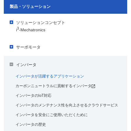
製品・ソリューション
ソリューションコンセプト
3
i
-Mechatronics
アイキューブメカトロニクスでご提案するソリューション
サーボモータ
視える化
3
i
-Mechatronicsの導入事例
サーボモータが支える産業
使う人ごとのデータのカスタマイズ
インバータ
キユーピー株式会社
良くわかるIoT・AIコラム
サーボモータが活躍するアプリケーション
生産
株式会社ベスタクト・ソリューションズ
製造業におけるIoT化の必要性は？
インバータが活躍するアプリケーション
サーボモータの種類
AIピッキング
カーボンニュートラルに貢献するインバータ
製造業における機械学習と深層学習（ディープラーニン
サーボモータを支える製品
グ）とは？
インバータのIoT対応
多品種変動生産／変種変量生産
モータとは？
AIのソリューションはエッジ領域とIT領域のどちら？
インバータのメンテナンス性を向上させるクラウドサービス
自律分散型のものづくり
サーボモータの歴史
モータのはじまり
インバータを安全にご使用いただくために
工場でのセキュリティ対策はどうなっている？
品質
実用化へ
インバータの歴史
サーボモータの未来（IoT対応など）
不良原因分析精度の向上＜当社事例＞