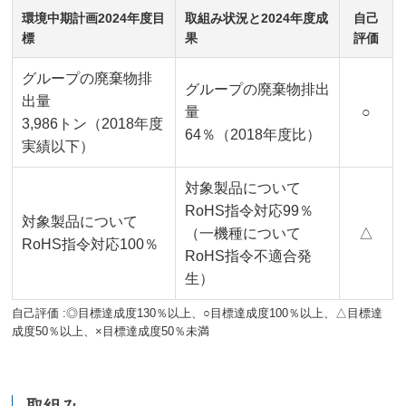
環境中期計画2024年度目
取組み状況と2024年度成
自己
標
果
評価
グループの廃棄物排
グループの廃棄物排出
出量
量
○
3,986トン（2018年度
64％（2018年度比）
実績以下）
対象製品について
RoHS指令対応99％
対象製品について
（一機種について
△
RoHS指令対応100％
RoHS指令不適合発
生）
自己評価 :◎目標達成度130％以上、○目標達成度100％以上、△目標達
成度50％以上、×目標達成度50％未満