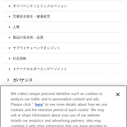
ダイバーシティとインクルージョン
労働安全衛生・健康経営
人権
製品の安全性・品質
サプライチェーンマネジメント
社会貢献
ステークホルダーエンゲージメント
ガバナンス
品質経営
We collect unique personal identifier such as cookies to
analyze our traffic and to personalize content and ads.
レポーティング
Please click "
here
" to see more details about how we use
cookies and the retention period of each cookie. We may
社会からの評価
sell or share information about your use of our website
to/with our analytics and advertising partners, who may
combine it with other information that you have provided to