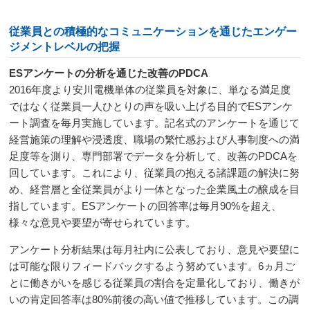
従業員との積極的なコミュニケーションを通じたエンゲー
ジメントレベルの把握
ESアンケートの分析を通じた改善のPDCA
2016年度より安川電機単体の従業員を対象に、単なる満足度
ではなく従業員一人ひとりの声を吸い上げる目的でESアンケ
ート調査を毎月実施しています。記名式のアンケートを通じて
経営施策の理解や浸透度、職場の繁忙感および人事制度への満
足度等を測り、専門部署でデータを分析して、改善のPDCAを
回しています。これにより、従業員の抱える諸課題の解決に努
め、経営層と全従業員がより一体となった企業風土の醸成を目
指しています。ESアンケートの回答率は毎月90%を超え、
様々な意見や要望が寄せられています。
アンケート分析結果は毎月社内に公表しており、意見や要望に
は可能な限りフィードバックするよう努めています。6ヵ月ご
とに働きがいを感じる従業員の割合を定量化しており、働きが
いの肯定回答率は80%前後の高い値で推移しています。この調