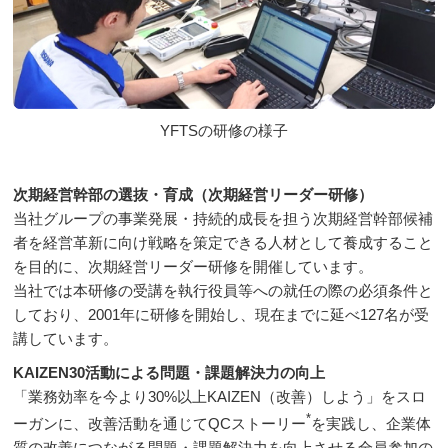
YFTSの研修の様子
次期経営幹部の選抜・育成（次期経営リーダー研修）
当社グループの事業発展・持続的成長を担う次期経営幹部候補
者を経営革新に向け戦略を策定できる人材として養成すること
を目的に、次期経営リーダー研修を開催しています。
当社では本研修の受講を執行役員等への就任の際の必須条件と
しており、2001年に研修を開始し、現在までに延べ127名が受
講しています。
KAIZEN30活動による問題・課題解決力の向上
「業務効率を今より30%以上KAIZEN（改善）しよう」をスロ
*
ーガンに、改善活動を通じてQCストーリー
を実践し、企業体
質の改善につながる問題・課題解決力を向上させる全員参加の