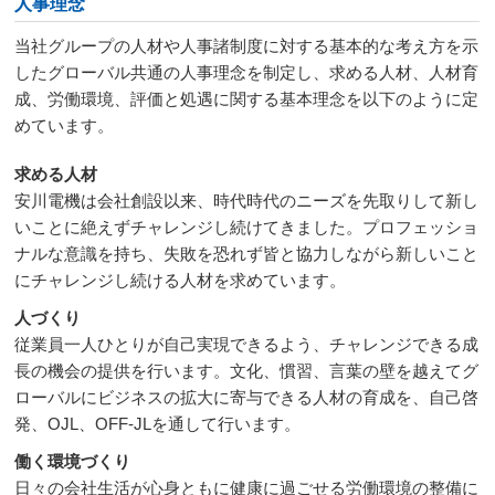
人事理念
当社グループの人材や人事諸制度に対する基本的な考え方を示
したグローバル共通の人事理念を制定し、求める人材、人材育
成、労働環境、評価と処遇に関する基本理念を以下のように定
めています。
求める人材
安川電機は会社創設以来、時代時代のニーズを先取りして新し
いことに絶えずチャレンジし続けてきました。プロフェッショ
ナルな意識を持ち、失敗を恐れず皆と協力しながら新しいこと
にチャレンジし続ける人材を求めています。
人づくり
従業員一人ひとりが自己実現できるよう、チャレンジできる成
長の機会の提供を行います。文化、慣習、言葉の壁を越えてグ
ローバルにビジネスの拡大に寄与できる人材の育成を、自己啓
発、OJL、OFF-JLを通して行います。
働く環境づくり
日々の会社生活が心身ともに健康に過ごせる労働環境の整備に