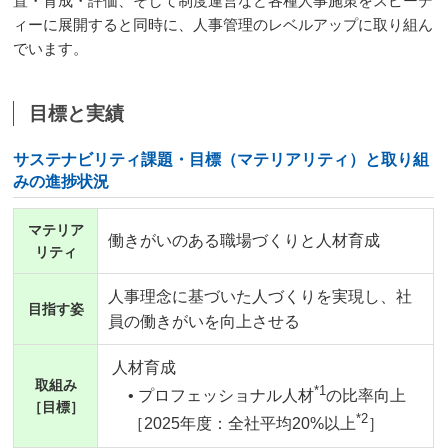
置・育成・評価、そして制度運営など各種人事施策をスピーデ
ィーに展開すると同時に、人事管理のレベルアップに取り組ん
でいます。
目標と実績
サステナビリティ課題・目標（マテリアリティ）と取り組
みの進捗状況
マテリア
働きがいのある職場づくりと人材育成
リティ
人事理念に基づいた人づくりを実現し、社
目指す姿
員の働きがいを向上させる
人材育成
取組み
*1
• プロフェッショナル人材
の比率向上
［目標］
*2
［2025年度：全社平均20%以上
］