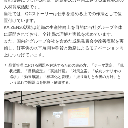
人材育成活動です。
当社では、QCストーリーは仕事を進める上での作法として位
置付けています。
KAIZEN30活動は組織の生産性向上を目的に当社グループ全体
に展開されており、全社員の理解と実践を求めています。
また、国内外グループ会社を含めた成果発表会や改善表彰を実
施し、好事例の水平展開や称賛と激励によるモチベーション向
上につなげています。
＊ 品質管理における問題を解決するための進め方。「テーマ選定」「現
状把握」「目標設定」「実施計画」「対策立案」「成功シナリオの
追求」「効果確認」「標準化と管理」「振り返りと今後の方針」と
いう流れで問題点を把握・解決する。