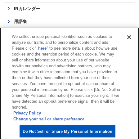
IRカレンダー
用語集
よくある質問
We collect unique personal identifier such as cookies to
analyze our traffic and to personalize content and ads.
IRに関するお問い合わせ
Please click "
here
" to see more details about how we use
cookies and the retention period of each cookie. We may
IR活動 外部評価
sell or share information about your use of our website
to/with our analytics and advertising partners, who may
combine it with other information that you have provided to
them or that they have collected from your use of their
services. You have the right to opt out of sale or share of
サイトマップ
商標について
利用規程
your personal information by us. Please click [Do Not Sell or
Share My Personal Information] to exercise your right. If we
リンクについて
個人情報保護方針
have detected an opt-out preference signal, then it will be
クッキーポリシー
honored.
Do Not Sell or Share My Personal Information
Privacy Policy
ソーシャルメディアポリシー
Change your sell or share preference
安川電機公式ソーシャルメディアアカウント
Do Not Sell or Share My Personal Information
Copyright © 2003‐2026 YASKAWA ELECTRIC CORPORATION.