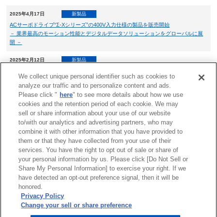
2025年4月17日
新製品
ACサーボドライブ“Σ-Xシリーズ”の400V入力仕様の製品を販売開始
－ 業界最高のモーション性能とデジタルデータソリューションをグローバルに展
開 －
2025年2月12日
新製品
MECHATROLINK-4に対応した
We collect unique personal identifier such as cookies to
インバータ用Multi Protocol Ethernetオプションカードを販売開始
analyze our traffic and to personalize content and ads.
Please click "
here
" to see more details about how we use
cookies and the retention period of each cookie. We may
sell or share information about your use of our website
to/with our analytics and advertising partners, who may
combine it with other information that you have provided to
them or that they have collected from your use of their
services. You have the right to opt out of sale or share of
サイトマップ
商標について
利用規程
your personal information by us. Please click [Do Not Sell or
Share My Personal Information] to exercise your right. If we
リンクについて
個人情報保護方針
have detected an opt-out preference signal, then it will be
クッキーポリシー
honored.
Do Not Sell or Share My Personal Information
Privacy Policy
ソーシャルメディアポリシー
Change your sell or share preference
安川電機公式ソーシャルメディアアカウント