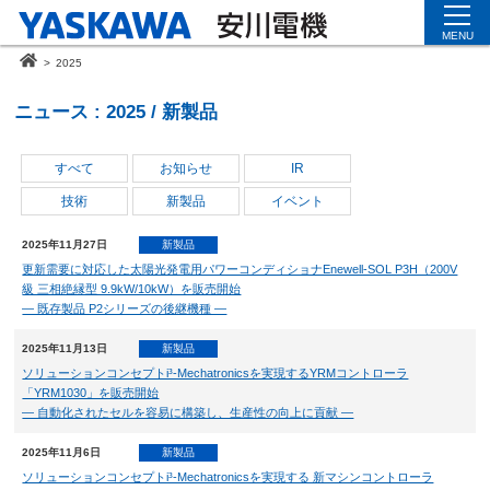
MENU
>
2025
ニュース : 2025 / 新製品
すべて
お知らせ
IR
技術
新製品
イベント
2025年11月27日
新製品
更新需要に対応した太陽光発電用パワーコンディショナEnewell-SOL P3H（200V
級 三相絶縁型 9.9kW/10kW）を販売開始
― 既存製品 P2シリーズの後継機種 ―
2025年11月13日
新製品
ソリューションコンセプトi³-Mechatronicsを実現するYRMコントローラ
「YRM1030」を販売開始
― 自動化されたセルを容易に構築し、生産性の向上に貢献 ―
2025年11月6日
新製品
ソリューションコンセプトi³-Mechatronicsを実現する 新マシンコントローラ