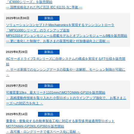
「iC9000シリーズ」を販売開始
― 国際規格化されたPLC言語 IEC 61131-3に準拠 ―
2025年10月30日
新製品
ソリューションコンセプトi³-Mechatronicsを実現するマシンコントローラ
「MPX1000シリーズ」のラインアップ追加
MPX1310オプションモジュール搭載モデルとオプションモジュール8種を販売開始
― 更に進化した制御で、お客さまの装置性能と付加価値向上に貢献 ―
2025年8月28日
新製品
ACサーボドライブΣ-Xシリーズに自律システムの構成を実現するFT仕様を販売開
始
－ サーボ単独でのセンシングデータの収集や一次解析、モーション制御が可能に
－
2025年7月29日
新製品
可搬質量10kg、最大リーチ1101mmのMOTOMAN-GP10を販売開始
－ 高精度動作技術を取り入れた小型ロボットのラインアップ強化で、 お客さまニ
ーズへの対応力を向上 －
2025年5月14日
新製品
重量化・密集化する自動車製造工程に対応する新型多用途適用型ロボット
MOTOMAN-GP280L/GP360を販売開始
－ 高可搬・ロングリーチで省スペース化に貢献 －