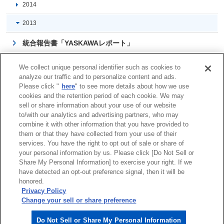
2014
2013
統合報告書「YASKAWAレポート」
施設見学
We collect unique personal identifier such as cookies to
analyze our traffic and to personalize content and ads.
ロボット村・安川電機みらい館
Please click "
here
" to see more details about how we use
cookies and the retention period of each cookie. We may
資材調達
sell or share information about your use of our website
to/with our analytics and advertising partners, who may
combine it with other information that you have provided to
them or that they have collected from your use of their
services. You have the right to opt out of sale or share of
サイトマップ
商標について
利用規程
your personal information by us. Please click [Do Not Sell or
Share My Personal Information] to exercise your right. If we
リンクについて
個人情報保護方針
have detected an opt-out preference signal, then it will be
クッキーポリシー
honored.
Do Not Sell or Share My Personal Information
Privacy Policy
ソーシャルメディアポリシー
Change your sell or share preference
安川電機公式ソーシャルメディアアカウント
Do Not Sell or Share My Personal Information