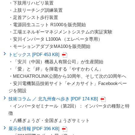
・下肢用リハビリ装置
・上肢リーチング訓練装置
・足首アシスト歩行装置
・電源回生ユニット R1000を販売開始
・工場エネルギーマネジメントシステムの実証実験
・安川インバータ L1000A （エレベータ専用）
・モーションアダプタMA100を販売開始
トピックス [PDF 453 KB]
・「安川（中国）機器人有限公司」が生産開始
・「愛」と「絆」を揮毫する「やすかわくん」
・MECHATROLINK公開から10周年、そして次の10周年へ
・安川電機製品技術サイト「e-メカサイト」Facebookペー
ジを開設
技術コラム ／ 北九州食べ歩き [PDF 174 KB]
・インバータゼミナール（第2回）： インバータの種類と特
徴
・八幡ぎょうざ・全国ぎょうざサミット
展示会情報 [PDF 396 KB]