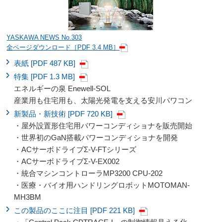
YASKAWA NEWS No.303
全ページダウンロード［PDF 3.4 MB］
表紙 [PDF 487 KB]
特集 [PDF 1.3 MB]
エネルギーの泉 Enewell-SOL
産業用も住宅用も、太陽光発電を支える安川パワコン
新製品・新技術 [PDF 720 KB]
・屋外設置形住宅用パワーコンディショナを販売開始
・世界初のGaN搭載パワーコンディショナを開発
・ACサーボドライブΣ-V-FTシリーズ
・ACサーボドライブΣ-V-EX002
・統合マシンコントローラMP3200 CPU-202
・医療・バイオ用ハンドリングロボットMOTOMAN-
MH3BM
この製品のここに注目 [PDF 221 KB]