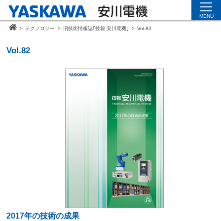
MENU
>
テクノロジー
>
旧技術情報誌｢技報 安川電機｣
>
Vol.82
Vol.82
2017年の技術の成果