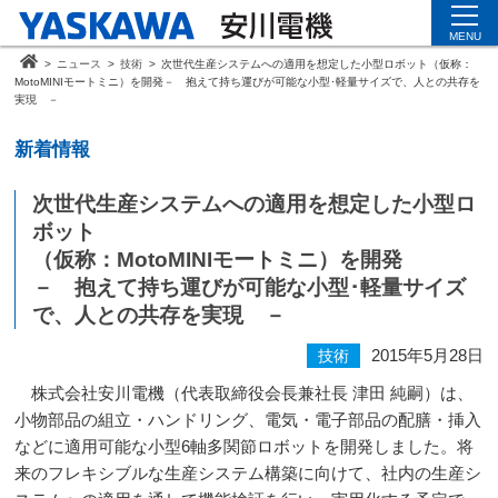
MENU
>
ニュース
>
技術
>
次世代生産システムへの適用を想定した小型ロボット（仮称：
MotoMINIモートミニ）を開発－ 抱えて持ち運びが可能な小型･軽量サイズで、人との共存を
実現 －
新着情報
次世代生産システムへの適用を想定した小型ロ
ボット
（仮称：MotoMINIモートミニ）を開発
－ 抱えて持ち運びが可能な小型･軽量サイズ
で、人との共存を実現 －
2015年5月28日
技術
株式会社安川電機（代表取締役会長兼社長 津田 純嗣）は、
小物部品の組立・ハンドリング、電気・電子部品の配膳・挿入
などに適用可能な小型
6
軸多関節ロボットを開発しました。将
来のフレキシブルな生産システム構築に向けて、社内の生産シ