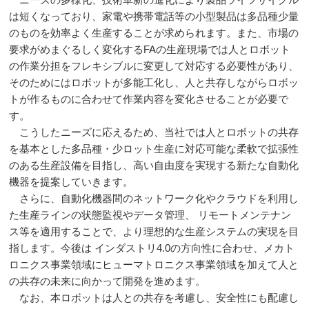
は短くなっており、家電や携帯電話等の小型製品は多品種少量
のものを効率よく生産することが求められます。また、市場の
要求がめまぐるしく変化する
FA
の生産現場では人とロボット
の作業分担をフレキシブルに変更して対応する必要性があり、
そのためにはロボットが多能工化し、人と共存しながらロボッ
トが作るものに合わせて作業内容を変化させることが必要で
す。
こうしたニーズに応えるため、当社では人とロボットの共存
を基本とした多品種・少ロット生産に対応可能な柔軟で拡張性
のある生産設備を目指し、高い自由度を実現する新たな自動化
機器を提案していきます。
さらに、自動化機器間のネットワーク化やクラウドを利用し
た生産ラインの状態監視やデータ管理、 リモートメンテナン
ス等を適用することで、より理想的な生産システムの実現を目
指します。今後は インダストリ
4.0
の方向性に合わせ、メカト
ロニクス事業領域にヒューマトロニクス事業領域を加えて人と
の共存の未来に向かって開発を進めます。
なお、本ロボットは人との共存を考慮し、安全性にも配慮し