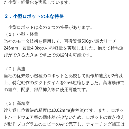
た小型・軽量化を実現しています。
２．小型ロボットの主な特長
小型ロボットは次の３つの特長があります。
（１）小型・軽量
当社のモータ技術を適用して、可搬質量
500g
で最大リーチ
246mm
、質量
4.3kg
の小型軽量を実現しました。抱えて持ち運
びができる大きさで卓上での据付も可能です。
（２）高速
当社の従来最小機種のロボットと比較して動作加速度が
2
倍以
上、特定動作のタクトタイムを
25%
短縮しました。高速動作で
の組立、配膳、部品挿入等に使用可能です。
（３）高精度
繰り返し位置決め精度は±
0.02mm(
参考値
)
です。また、ロボッ
トハードウェア毎の個体差が少ないため、ロボットの置き換え
が動作プログラムのコピーのみで完了し、ティーチング補正は