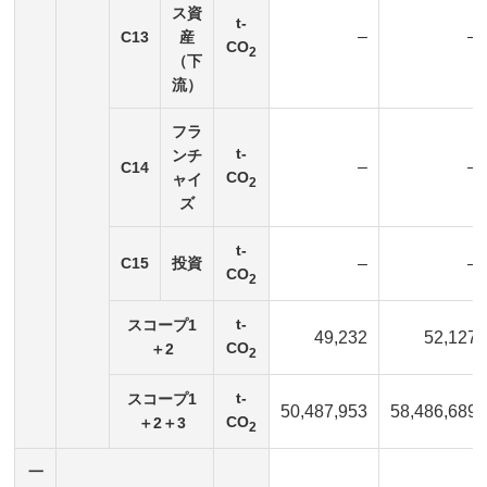
ス資
t-
–
–
C13
産
CO
2
（下
流）
フラ
t-
ンチ
–
–
C14
CO
ャイ
2
ズ
t-
C15
投資
–
–
CO
2
t-
スコープ1
49,232
52,127
CO
＋2
2
t-
スコープ1
50,487,953
58,486,689
CO
＋2＋3
2
一