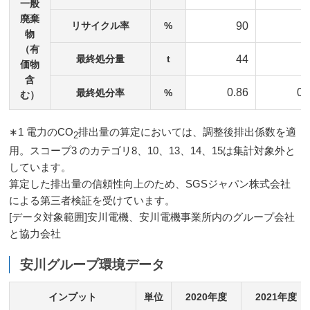
一般
廃棄
リサイクル率
%
90
物
（有
最終処分量
t
44
価物
含
0.86
0.
最終処分率
%
む）
∗1 電力のCO
排出量の算定においては、調整後排出係数を適
2
用。スコープ3 のカテゴリ8、10、13、14、15は集計対象外と
しています。
算定した排出量の信頼性向上のため、SGSジャパン株式会社
による第三者検証を受けています。
[データ対象範囲]安川電機、安川電機事業所内のグループ会社
と協力会社
安川グループ環境データ
インプット
単位
2020年度
2021年度