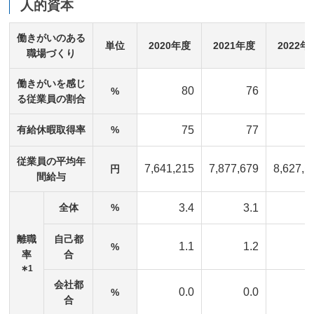
人的資本
働きがいのある
単位
2020年度
2021年度
2022年
職場づくり
働きがいを感じ
80
76
%
る従業員の割合
有給休暇取得率
%
75
77
従業員の平均年
7,641,215
7,877,679
8,627,5
円
間給与
全体
%
3.4
3.1
3
離職
自己都
1.1
1.2
1
%
率
合
∗1
会社都
0.0
0.0
0
%
合