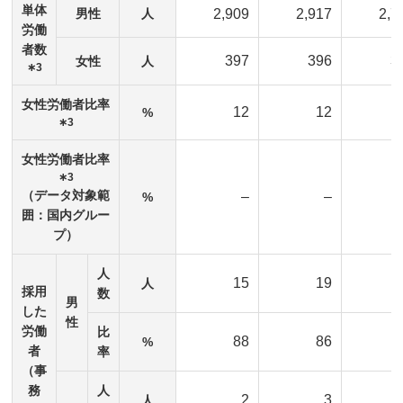
単体
男性
人
2,909
2,917
2,7
労働
者数
397
396
3
女性
人
∗3
女性労働者比率
12
12
%
∗3
女性労働者比率
∗3
（データ対象範
–
–
%
囲：国内グルー
プ）
人
15
19
人
採用
数
男
した
性
労働
比
88
86
%
者
率
（事
務
人
2
3
人