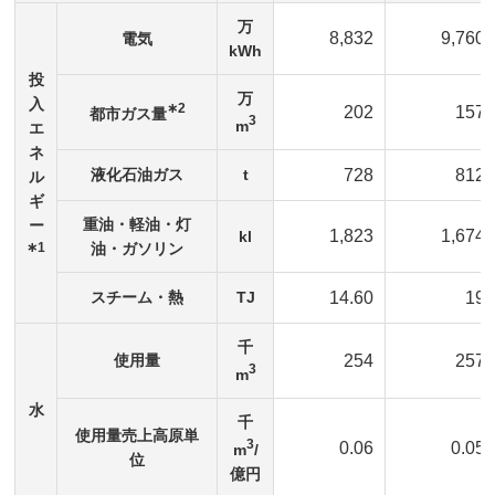
万
8,832
9,760
電気
kWh
投
万
入
∗2
202
157
都市ガス量
3
m
エ
ネ
液化石油ガス
t
728
812
ル
ギ
重油・軽油・灯
ー
1,823
1,674
kl
∗1
油・ガソリン
スチーム・熱
TJ
14.60
19
千
使用量
254
257
3
m
水
千
使用量売上高原単
3
0.06
0.05
m
/
位
億円