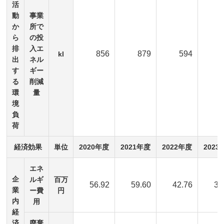
活
動
事業
か
所で
ら
の投
排
入エ
856
879
594
kl
出
ネル
す
ギー
る
削減
環
量
境
負
荷
経済効果
単位
2020年度
2021年度
2022年度
2023
エネ
企
ルギ
百万
56.92
59.60
42.76
38
業
ー費
円
内
用
経
済
廃棄