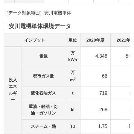
［データ対象範囲］安川電機単体
安川電機単体環境データ
インプット
単位
2020年度
2021年
万
4,348
5,0
電気
kWh
万
都市ガス量
66
3
m
投入
エネ
ルギ
液化石油ガス
t
719
8
ー
重油・軽油・灯
268
2
kl
油・ガソリン
スチーム・熱
TJ
1.75
1.