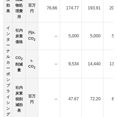
効
物処
百万
76.66
174.77
193.91
205
果
理費
円
用
イ
社内
円/t-
ン
–
5,000
5,000
5,
炭素
CO
タ
2
価格
ー
ナ
ル
CO
2
t-
カ
–
9,534
14,440
13,
削減
CO
2
ー
量
ボ
ン
プ
社内
ラ
炭素
百万
イ
–
47.67
72.20
69
税削
円
シ
減効
ン
果
グ