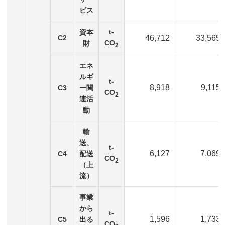
ビス
t-
資本
C2
46,712
33,565
CO
財
2
エネ
ルギ
t-
8,918
9,115
C3
ー関
CO
2
連活
動
輸
送、
t-
6,127
7,069
C4
配送
CO
2
（上
流）
事業
から
t-
1,596
1,733
C5
出る
CO