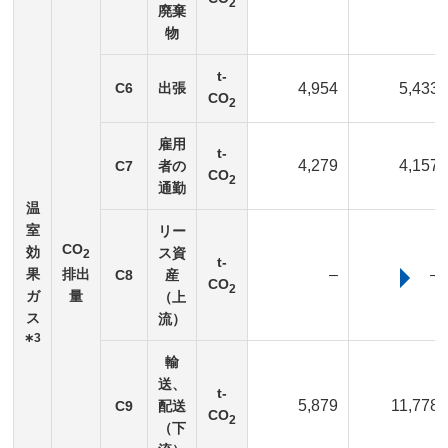
2
廃棄
物
t-
C6
出張
4,954
5,433
CO
2
雇用
t-
4,279
4,157
C7
者の
CO
2
通勤
温
室
リー
CO
効
ス資
2
t-
排出
果
–
–
C8
産
CO
2
量
ガ
（上
ス
流）
∗3
輸
送、
t-
5,879
11,778
C9
配送
CO
2
（下