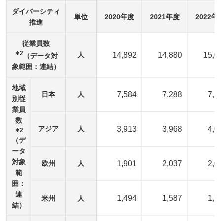
ダイバーシティ
単位
2020年度
2021年度
2022年
推進
従業員数
∗2
人
14,892
14,880
15,0
（データ対
象範囲：連結）
地域
日本
人
7,584
7,288
7,1
別従
業員
数
アジア
人
3,913
3,968
4,0
∗2
（デ
ータ
対象
欧州
人
1,901
2,037
2,0
範
囲：
連
1,494
1,587
1,7
米州
人
結）