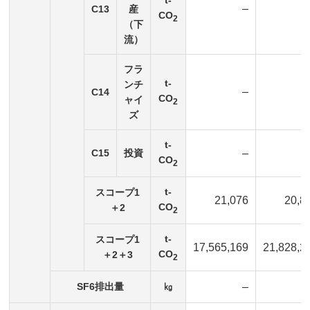
t-
–
C13
産
CO
2
（下
流）
フラ
t-
ンチ
–
C14
CO
ャイ
2
ズ
t-
C15
投資
–
CO
2
t-
スコープ1
21,076
20,8
CO
＋2
2
t-
スコープ1
17,565,169
21,828,2
CO
＋2＋3
2
SF6排出量
㎏
–