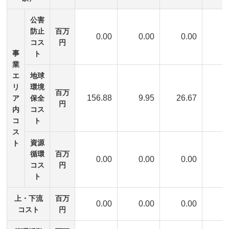
公害
防止
百万
0.00
0.00
0.00
0
コス
円
事
ト
業
エ
地球
リ
環境
百万
156.88
9.95
26.67
5
ア
保全
円
内
コス
コ
ト
ス
資源
ト
循環
百万
0.00
0.00
0.00
0
コス
円
ト
上・下流
百万
0.00
0.00
0.00
0
コスト
円