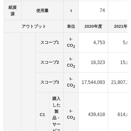
紙資
74
使用量
t
源
アウトプット
単位
2020年度
2021年
t-
スコープ1
4,753
5,0
CO
2
t-
スコープ2
16,323
15,8
CO
2
t-
スコープ3
17,544,093
21,807,3
CO
2
購入
した
t-
製
439,418
614,8
C1
CO
品・
2
サー
ビス