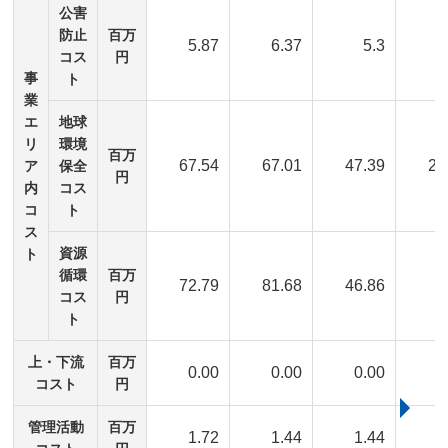
公害
防止
百万
5.87
6.37
5.3
コス
円
事
ト
業
エ
地球
リ
環境
百万
67.54
67.01
47.39
22
ア
保全
円
内
コス
コ
ト
ス
資源
ト
循環
百万
72.79
81.68
46.86
5
コス
円
ト
上・下流
百万
0.00
0.00
0.00
0
コスト
円
管理活動
百万
1.72
1.44
1.44
1