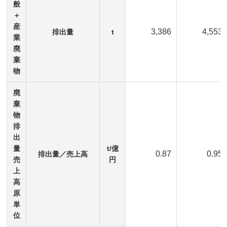
般
＋
産
3,386
4,553
排出量
t
業
廃
棄
物
廃
棄
物
排
出
量
t/億
0.87
0.95
排出量／売上高
売
円
上
高
原
単
位