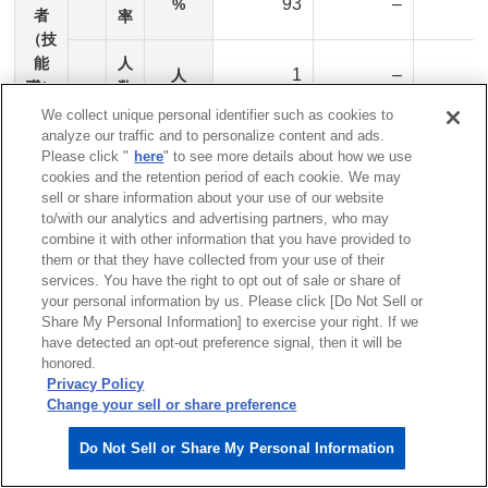
93
–
%
者
率
（技
能
人
1
–
人
職）
数
女
に占
We collect unique personal identifier such as cookies to
性
比
める
analyze our traffic and to personalize content and ads.
7
–
%
Please click "
here
" to see more details about how we use
率
cookies and the retention period of each cookie. We may
sell or share information about your use of our website
人
–
70
採用
人
to/with our analytics and advertising partners, who may
数
combine it with other information that you have provided to
男
した
them or that they have collected from your use of their
性
労働
比
services. You have the right to opt out of sale or share of
–
91
%
者
率
your personal information by us. Please click [Do Not Sell or
（技
Share My Personal Information] to exercise your right. If we
術
have detected an opt-out preference signal, then it will be
人
–
7
人
職）
honored.
数
女
Privacy Policy
に占
Change your sell or share preference
性
める
比
–
9
%
∗4
率
Do Not Sell or Share My Personal Information