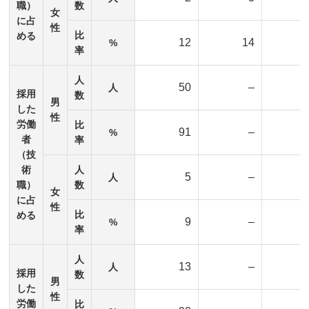
職）
数
女
に占
性
比
める
12
14
%
率
人
50
–
人
採用
数
男
した
性
労働
比
91
–
%
者
率
（技
術
人
5
–
人
職）
数
女
に占
性
比
める
9
–
%
率
人
13
–
人
採用
数
男
した
性
労働
比