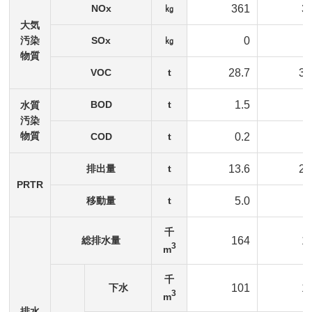
NOx
㎏
361
3
大気
汚染
SOx
㎏
0
物質
VOC
t
28.7
37
BOD
t
1.5
5
水質
汚染
物質
COD
t
0.2
0
排出量
t
13.6
21
PRTR
移動量
t
5.0
1
千
総排水量
164
1
3
m
千
下水
101
1
3
m
排水