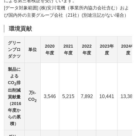
による第三者検証を受けています。
[データ対象範囲] (株)安川電機（事業所内協力会社含む）およ
び国内外の主要グループ会社（21社）(別途注記がない場合）
環境貢献
グリー
2020
2021
2022
2023年
2024年
ンプロ
単位
年度
年度
年度
度
度
ダクツ
製品に
よる
CO
排
2
出削減
万t-
3,546
5,215
7,892
10,441
13,380
貢献量
CO
2
（2016
年度か
らの累
積）