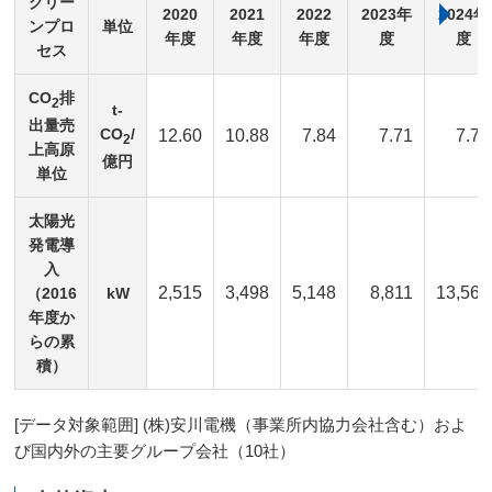
グリー
2020
2021
2022
2023年
2024年
ンプロ
単位
年度
年度
年度
度
度
セス
CO
排
2
t-
出量売
CO
/
12.60
10.88
7.84
7.71
7.76
2
上高原
億円
単位
太陽光
発電導
入
2,515
3,498
5,148
8,811
13,568
（2016
kW
年度か
らの累
積）
[データ対象範囲] (株)安川電機（事業所内協力会社含む）およ
び国内外の主要グループ会社（10社）