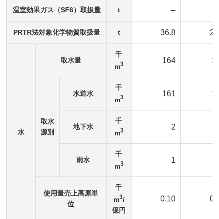
温室効果ガス（SF6）取扱量
t
–
PRTR法対象化学物質取扱量
t
36.8
29
千
取水量
164
1
3
m
千
水道水
161
1
3
m
千
取水
地下水
2
3
水
源別
m
千
雨水
1
3
m
千
使用量売上高原単
3
0.10
0.
m
/
位
億円