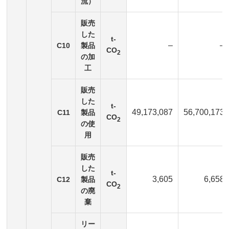
流）
販売
した
t-
–
–
C10
製品
CO
2
の加
工
販売
した
t-
49,173,087
56,700,173
C11
製品
CO
2
の使
用
販売
した
t-
3,605
6,658
C12
製品
CO
2
の廃
棄
リー