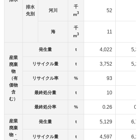
千
排水
河川
52
3
先別
m
千
海
11
3
m
発生量
t
4,022
5,3
産業
リサイクル量
t
3,752
5,2
廃棄
物
（有
リサイクル率
%
93
価物
含
最終処分量
t
10
む）
最終処分率
%
0.26
0.
産業
発生量
t
5,129
6,7
廃棄
物・
リサイクル量
t
4,597
6,2