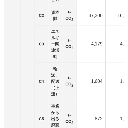
t-
資本
C2
37,300
16,5
CO
財
2
エネ
ルギ
t-
4,179
4,5
C3
ー関
CO
2
連活
動
輸
送、
t-
1,604
1,9
C4
配送
CO
2
（上
流）
事業
から
t-
872
1,0
C5
出る
CO
2
廃棄