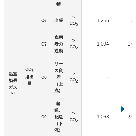
物
t-
C6
出張
1,266
1,3
CO
2
雇用
t-
1,094
1,0
C7
者の
CO
2
通勤
リー
CO
ス資
2
t-
温室
排出
–
C8
産
CO
効果
2
量
（上
ガス
流）
∗1
輸
送、
t-
1,068
2,0
C9
配送
CO
2
（下
流）