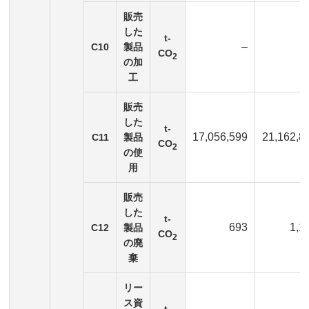
販売
した
t-
–
C10
製品
CO
2
の加
工
販売
した
t-
17,056,599
21,162,8
C11
製品
CO
2
の使
用
販売
した
t-
693
1,1
C12
製品
CO
2
の廃
棄
リー
ス資