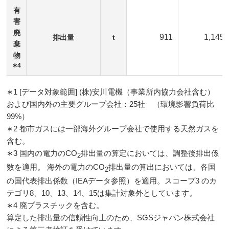
有
害
廃
911
1,145
排出量
t
棄
物
∗4
∗1 [データ対象範囲] (株)安川電機（事業所内協力会社含む）
および国内外の主要グループ会社：25社 （環境影響負荷比
99%）
∗2 都市ガスには一部海外グループ会社で使用する天然ガスを
含む。
∗3 国内の電力のCO
排出量の算定においては、調整後排出係
2
数を適用。 海外の電力のCO
排出量の算出においては、各国
2
の国代表排出係数（IEAデータ参照）を適用。スコープ3 のカ
テゴリ8、10、13、14、15は集計対象外としています。
∗4 廃プラスチックを含む。
算定した排出量の信頼性向上のため、SGSジャパン株式会社