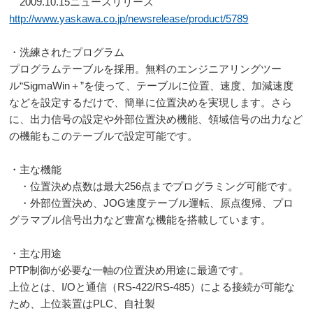
2009.10.15ニュースリリース
http://www.yaskawa.co.jp/
newsrelease/product/5789
・洗練されたプログラム
プログラムテーブルを採用。無料のエンジニアリングツー
ル“SigmaWin＋”を使って、テーブルに位置、速度、加減速度
などを設定するだけで、簡単に位置決めを実現します。さら
に、出力信号の設定や外部位置決め機能、領域信号の出力など
の機能もこのテーブルで設定可能です。
・主な機能
・位置決め点数は最大256点までプログラミング可能です。
・外部位置決め、JOG速度テーブル運転、原点復帰、プロ
グラマブル信号出力など豊富な機能を搭載しています。
・主な用途
PTP制御が必要な一軸の位置決め用途に最適です。
上位とは、I/Oと通信（RS-422/RS-485）による接続が可能な
ため、上位装置はPLC、自社製