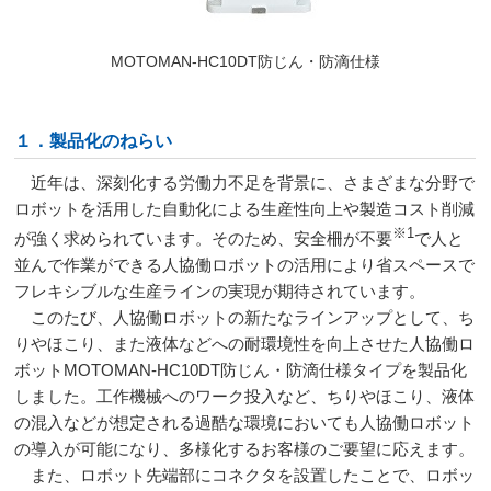
MOTOMAN-HC10DT防じん・防滴仕様
１．製品化のねらい
近年は、深刻化する労働力不足を背景に、さまざまな分野で
ロボットを活用した自動化による生産性向上や製造コスト削減
※
1
が強く求められています。そのため、安全柵が不要
で人と
並んで作業ができる人協働ロボットの活用により省スペースで
フレキシブルな生産ラインの実現が期待されています。
このたび、人協働ロボットの新たなラインアップとして、ち
りやほこり、また液体などへの耐環境性を向上させた人協働ロ
ボット
MOTOMAN-HC10DT
防じん・防滴仕様タイプを製品化
しました。工作機械へのワーク投入など、ちりやほこり、液体
の混入などが想定される過酷な環境においても人協働ロボット
の導入が可能になり、多様化するお客様のご要望に応えます。
また、ロボット先端部にコネクタを設置したことで、ロボッ