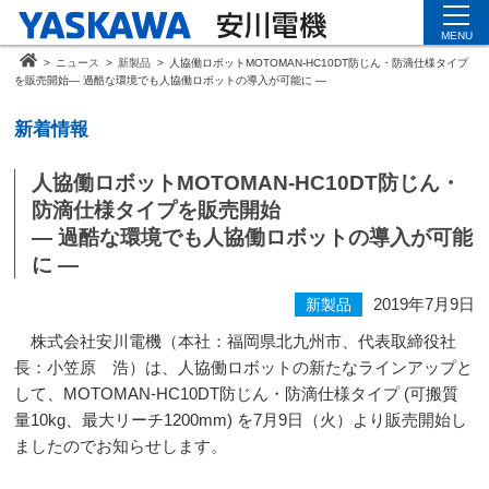
MENU
>
ニュース
>
新製品
>
人協働ロボットMOTOMAN-HC10DT防じん・防滴仕様タイプ
を販売開始― 過酷な環境でも人協働ロボットの導入が可能に ―
新着情報
人協働ロボットMOTOMAN-HC10DT防じん・
防滴仕様タイプを販売開始
― 過酷な環境でも人協働ロボットの導入が可能
に ―
2019年7月9日
新製品
株式会社安川電機（本社：福岡県北九州市、代表取締役社
長：小笠原 浩）は、人協働ロボットの新たなラインアップと
して、
MOTOMAN-HC10DT
防じん・防滴仕様タイプ
(
可搬質
量
10kg
、最大リーチ
1200mm
) を
7
月
9
日（火）より販売開始し
ましたのでお知らせします。