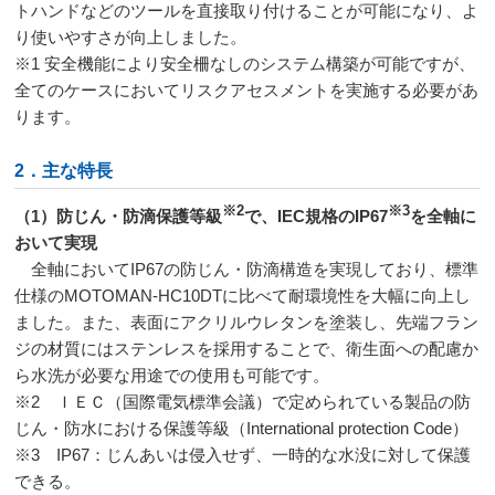
トハンドなどのツールを直接取り付けることが可能になり、よ
り使いやすさが向上しました。
※
1
安全機能により安全柵なしのシステム構築が可能ですが、
全てのケースにおいてリスクアセスメントを実施する必要があ
ります。
2．主な特長
※
2
※
3
（
1
）防じん・防滴保護等級
で、
IEC
規格の
IP67
を全軸に
おいて実現
全軸において
IP67
の防じん・防滴構造を実現しており、標準
仕様の
MOTOMAN-HC10DT
に比べて耐環境性を大幅に向上し
ました。また、表面にアクリルウレタンを塗装し、先端フラン
ジの材質にはステンレスを採用することで、衛生面への配慮か
ら水洗が必要な用途での使用も可能です。
※
2
ＩＥＣ（国際電気標準会議）で定められている製品の防
じん・防水における保護等級（
International protection Code
）
※
3
IP67
：じんあいは侵入せず、一時的な水没に対して保護
できる。