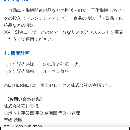
自動車・機械関連部品などの搬送・組立、工作機械へのワー
※
4
クの投入（マシンテンディング）、食品の搬送
・薬品・化
粧品などの搬送
※
4
SI
やユーザーとの間で十分なリスクアセスメントを実施
したうえで適用ください。
4．販売計画
（１）販売時期
2019
年
7
月
9
日（火）
（２）販売価格 オープン価格
※ETHERNETは、富士ゼロックス株式会社の商標です。
【お問い合わせ先】
株式会社安川電機
ロボット事業部 事業企画部 営業推進課
宇郷 徳昭
TEL：
093-645-7703