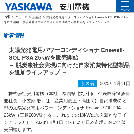
MENU
>
ニュース
>
新製品
>
太陽光発電用パワーコンディショナ Enewell-SOL P3A 25kW
を販売開始－ 脱炭素社会実現に向けた自家消費特化型製品を追加ラインアップ －
新着情報
太陽光発電用パワーコンディショナ Enewell-
SOL P3A 25kWを販売開始
－ 脱炭素社会実現に向けた自家消費特化型製品
を追加ラインアップ －
2023年1月11日
新製品
株式会社安川電機（本社：福岡県北九州市 代表取締役会長
兼社長：小笠原 浩）は、産業用低圧・高圧向け自家消費特化
型の太陽光発電用パワーコンディショナ
Enewell-SOL P3A
25kW
（三相
200V
級）を、これまでの
10kW
に加え新たなライ
ンアップとして
2023
年
3
月
1
日（水）より日本市場において販
売開始します。