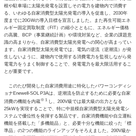
根や駐車場に太陽光発電を設置しその電力を建物内で消費す
る、いわゆる自家消費型太陽光発電の導入を促進し、
2030
年
度までに
20GW
の導入目標を宣言しました。また再生可能エネ
ルギー固定買取制度（
FIT
）の縮小とともに、エネルギー価格
の高騰、
BCP
（事業継続計画）や環境対策など、企業の課題意
識の高まりから、自家消費型太陽光発電への関心が高まってい
ます。自家消費型太陽光発電では、電気の逆流（逆潮流）が発
生しないように、建物内で使用する消費電力を監視しながら発
電電力をうまく制御することで、発電電力を最大限活用するこ
とが重要です。
このたび開発した自家消費用途に特化したパワーコンディシ
ョナ
Enewell-SOL P3A
は、逆潮流を防止するために必要な自家
※１
消費の機能を内蔵
し、
200V
級では最大級の出力となる
25kW
を実現することで、特に中規模自家消費型太陽光発電シ
ステムで優位性を発揮する製品です。自家消費機能や自立運転
機能を搭載した「多機能品」と、必要十分な機能に絞った「標
準品」の
2
つの機能のラインアップをそろえました。200V級か