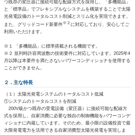
つ既存の変圧器に接続可能な配線方式を採用し、「多機能品」
と「標準品」でフレキシブルなシステムを構築することで太陽
光発電設備のトータルコスト削減とスリム化を実現できます。
※２
また、グリッドコード新要件
に対応しており、安心してご
利用いただけます。
※１ 「多機能品」に標準搭載される機能です。
※２ 並列時許容周波数の技術要件に対応しています。
2025
年
4
月以降は本要件を満たさないパワーコンディショナを使用する
ことができません。
２．主な特長
（１）太陽光発電システムのトータルコスト低減
①システムのトータルコストを削減
200V級かつ既存の受電設備（変圧器）に接続可能な配線方
式を採用し、自家消費に必要な独自の制御機能をパワーコンデ
ィショナに内蔵しています。そのため、最小限の設備投資で最
大限発電電力を活用できる自家消費型太陽光発電を実現しま