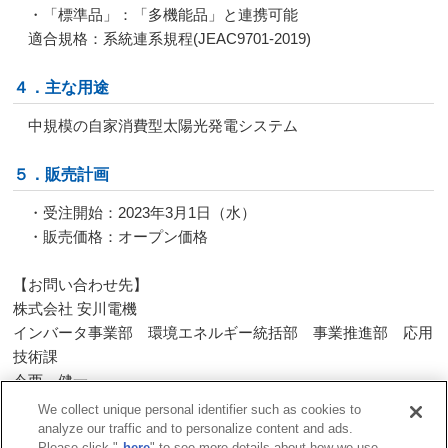
・「標準品」：「多機能品」と連携可能
適合規格：系統連系規程(JEAC9701-2019)
４．主な用途
中規模の自家消費型太陽光発電システム
５．販売計画
・受注開始：
2023
年
3
月
1
日（水）
・販売価格：オープン価格
【お問い合わせ先】
株式会社 安川電機
インバータ事業部 環境エネルギー統括部 事業推進部 応用
技術課
今西 健一
TEL：0930-23-5079 FAX：0930-23-3010
We collect unique personal identifier such as cookies to
analyze our traffic and to personalize content and ads.
Please click "
here
" to see more details about how we use