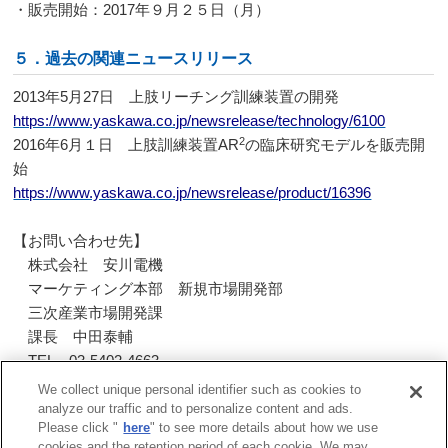
・販売開始：
2017
年９月２５日（月）
５．過去の関連ニュースリリース
2013年
5
月
27
日 上肢リーチング訓練装置の開発
https://www.yaskawa.co.jp/newsrelease/technology/6100
2
2016
年
6
月１日 上肢訓練装置
AR
の臨床研究モデルを販売開
始
https://www.yaskawa.co.jp/newsrelease/product/16396
【お問い合わせ先】
株式会社 安川電機
マーケティング本部 新規市場開発部
三次産業市場開発課
課長 中田泰輔
TEL
03-5402-4663
FAX
03-5402-4554
We collect unique personal identifier such as cookies to
analyze our traffic and to personalize content and ads.
Please click "
here
" to see more details about how we use
一覧へ戻る
cookies and the retention period of each cookie. We may