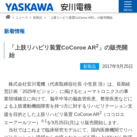
MENU
>
ニュース
>
新製品
>
「上肢リハビリ装置CoCoroe AR2」の販売開始
新着情報
2
「上肢リハビリ装置CoCoroe AR
」の販売開
始
2017年9月25日
新製品
株式会社安川電機（代表取締役社長 小笠原 浩）は、長期経
営計画「
2025
年ビジョン」に掲げるヒューマトロニクスの事
業領域確立に向けて、脳卒中等の脳血管疾患、整形疾患などに
よる上肢運動機能障害を持つ方に対するリハビリテーション支
2
援を目的とした上肢リハビリ装置
CoCoroe AR
（ココロエ
※
1
エーアールツー）
を
9
月
25
日
(
月
)
より販売開始します。
当社ではこれまで臨床研究モデルにて、国内医療機関でリハ