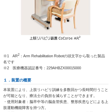
2
※
1
AR
：
Arm Rehabilitation Robot
の頭文字から取った製品
名です
※
2
医療機器認証番号：
229AHBZX00015000
１．装置の概要
本装置により、上肢リハビリ訓練を多数回かつ長時間行うこと
が可能となり、療法士の負担を減らすことができます。
・使用対象者：脳卒中等の脳血管疾患、整形疾患などによる上
肢運動機能障害を持つ方。