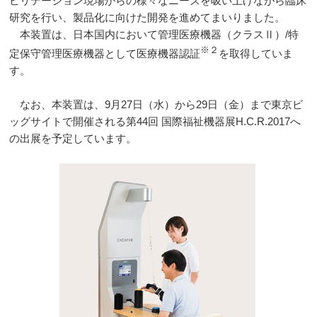
ビリテーション現場からの様々なニーズを吸い上げながら臨床
研究を行い、製品化に向けた開発を進めてまいりました。
本装置は、日本国内において管理医療機器（クラスⅡ）
/
特
※２
定保守管理医療機器として医療機器認証
を取得していま
す。
なお、本装置は、
9
月
27
日（水）から
29
日（金）まで東京ビ
ッグサイトで開催される第
44
回 国際福祉機器展
H.C.R.2017
へ
の出展を予定しています。