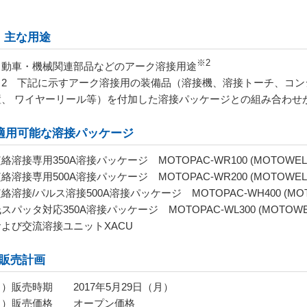
．主な用途
※
2
動車・機械関連部品などのアーク溶接用途
※
2
下記に示すアーク溶接用の装備品（溶接機、溶接トーチ、コン
置、 ワイヤーリール等）を付加した溶接パッケージとの組み合わせ
. 適用可能な溶接パッケージ
短絡溶接専用
350A
溶接パッケージ
MOTOPAC-WR100 (MOTOWELD
短絡溶接専用
500A
溶接パッケージ
MOTOPAC-WR200 (MOTOWELD
短絡溶接
/
パルス溶接
500A
溶接パッケージ
MOTOPAC-WH400 (MO
低スパッタ対応
350A
溶接パッケージ
MOTOPAC-WL300 (MOTOWEL
よび交流溶接ユニット
XACU
．販売計画
１）販売時期
2017
年
5
月
29
日（月）
２）販売価格 オープン価格