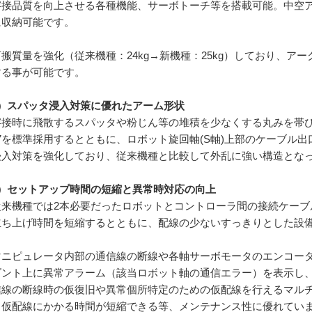
溶接品質を向上させる各種機能、サーボトーチ等を搭載可能。中空
に収納可能です。
可搬質量を強化（従来機種：
24kg
→新機種：
25kg
）しており、アー
する事が可能です。
）スパッタ浸入対策に優れたアーム形状
溶接時に飛散するスパッタや粉じん等の堆積を少なくする丸みを帯
7
を標準採用するとともに、ロボット旋回軸
(S
軸
)
上部のケーブル出
浸入対策を強化しており、従来機種と比較して外乱に強い構造とな
）セットアップ時間の短縮と異常時対応の向上
従来機種では
2
本必要だったロボットとコントローラ間の接続ケーブ
立ち上げ時間を短縮するとともに、配線の少ないすっきりとした設
マニピュレータ内部の通信線の断線や各軸サーボモータのエンコー
ダント上に異常アラーム（該当ロボット軸の通信エラー）を表示し
信線の断線時の仮復旧や異常個所特定のための仮配線を行えるマル
・仮配線にかかる時間が短縮できる等、メンテナンス性に優れてい