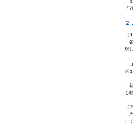
ま
「
Y
２
（
・
現
・
※
・
も
（
・
し