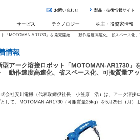
お問い合わせ
製品・技術情報サイト
ン
サービス
テクノロジー
株主・投資家情報
ト「MOTOMAN-AR1730」を発売開始－ 動作速度高速化、省スペース化
着情報
新型アーク溶接ロボット「MOTOMAN-AR1730」
－ 動作速度高速化、省スペース化、可搬質量アッ
式会社安川電機（代表取締役社長 小笠原 浩）は、アーク溶接
プとして、
MOTOMAN-AR1730
（可搬質量
25kg
）を
5
月
29
日（月）
。