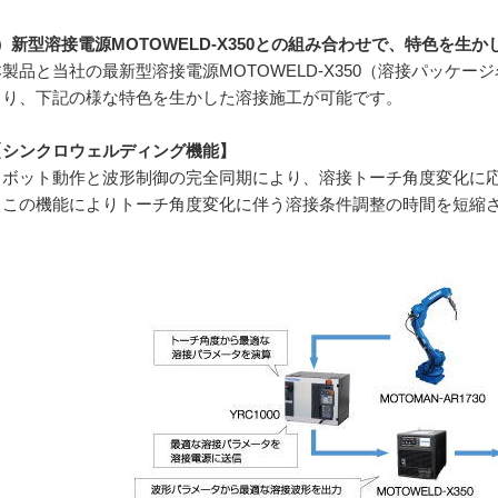
）新型溶接電源
MOTOWELD-X350
との組み合わせで、特色を生か
製品と当社の最新型溶接電源
MOTOWELD-X350
（溶接パッケージ
より、下記の様な特色を生かした溶接施工が可能です。
【シンクロウェルディング機能】
ボット動作と波形制御の完全同期により、溶接トーチ角度変化に応
。この機能によりトーチ角度変化に伴う溶接条件調整の時間を短縮
。