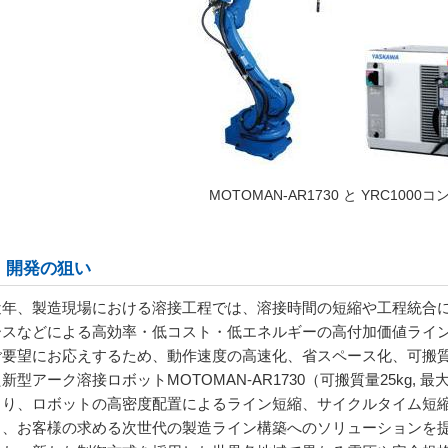
MOTOMAN-AR1730 と YRC1000
．開発の狙い
年、製造現場における溶接工程では、溶接時間の短縮や工程統合に
ースなどによる高効率・低コスト・低エネルギーの高付加価値ライ
ご要望にお応えするため、動作速度の高速化、省スペース化、可搬
た新型アーク溶接ロボット
MOTOMAN-AR1730
（可搬質量
25kg,
最
より、ロボットの高密度配置によるライン短縮、サイクルタイム短
り、お客様の求める次世代の製造ライン構築へのソリューションを