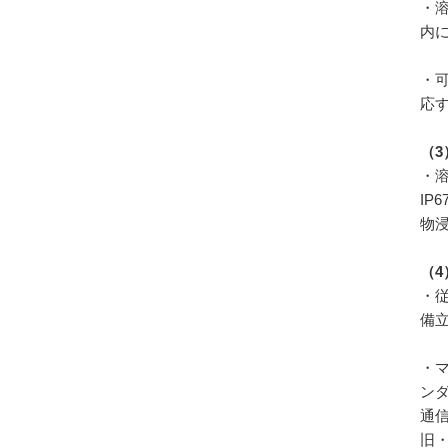
・
内
・
応
（
3
・
IP6
物
（
4
・
備
・
ン
通
旧