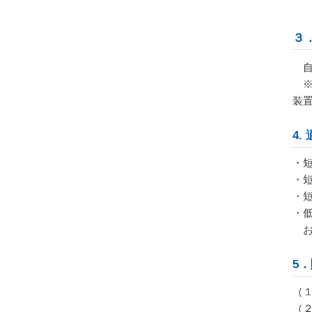
３
自
装
4
・
・
・
・
お
5
（
（