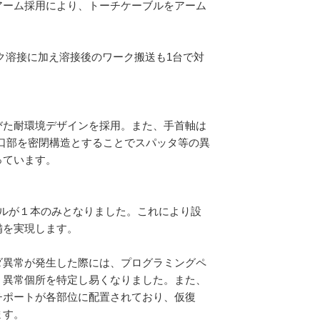
アーム採用により、トーチケーブルをアーム
ク溶接に加え溶接後のワーク搬送も
1
台で対
びた耐環境デザインを採用。また、手首軸は
口部を密閉構造とすることでスパッタ等の異
っています。
ルが１本のみとなりました。これにより設
備を実現します。
ダ異常が発生した際には、プログラミングペ
、異常個所を特定し易くなりました。また、
チポートが各部位に配置されており、仮復
ます。