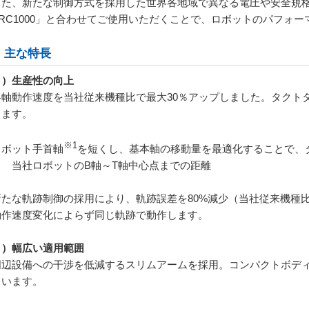
た、新たな制御方式を採用した世界各地域で異なる電圧や安全規格
RC1000
」と合わせてご使用いただくことで、ロボットのパフォー
．主な特長
１）生産性の向上
各軸動作速度を当社従来機種比で最大
30
％アップしました。タクト
します。
※
1
ロボット手首軸
を短くし、基本軸の移動量を最適化することで、
１ 当社ロボットの
B
軸～
T
軸中心点までの距離
新たな軌跡制御の採用により、軌跡誤差を
80%
減少（当社従来機種
動作速度変化によらず同じ軌跡で動作します。
２）幅広い適用範囲
周辺設備への干渉を低減するスリムアームを採用。コンパクトボデ
ています。