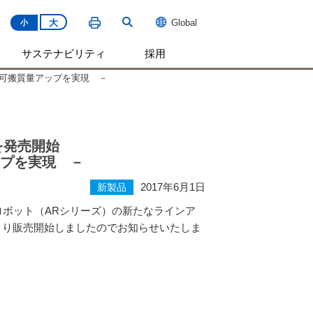
大
Global
小
サステナビリティ
採用
、可搬質量アップを実現 －
を発売開始
プを実現 －
2017年6月1日
新製品
ロボット（
AR
シリーズ）の新たなラインア
より販売開始しましたのでお知らせいたしま