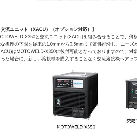
【交流ユニット（
XACU
）（オプション対応）】
TOWELD-X350と交流ユニット(XACU)を組み合せることで
な板厚の下限を従来の1.0mmから0.5mmまで高性能化し、ニー
XACU)はMOTOWELD-X350に後付可能となっておりますので
なった場合に、新しい溶接機を購入することなく交流溶接機へアッ