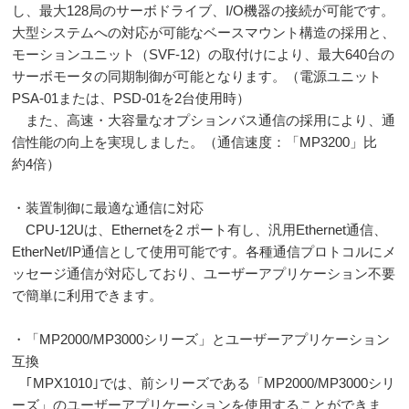
し、最大
128
局のサーボドライブ、
I/O
機器の接続が可能です。
大型システムへの対応が可能なベースマウント構造の採用と、
モーションユニット（
SVF-12
）の取付けにより、最大
640
台の
サーボモータの同期制御が可能となります。（電源ユニット
PSA-01
または、
PSD-01
を
2
台使用時）
また、高速・大容量なオプションバス通信の採用により、通
信性能の向上を実現しました。（通信速度：「
MP3200
」比
約
4
倍）
・装置制御に最適な通信に対応
CPU-12Uは、
Ethernet
を
2
ポート有し、汎用
Ethernet
通信、
EtherNet/IP
通信として使用可能です。各種通信プロトコルにメ
ッセージ通信が対応しており、ユーザーアプリケーション不要
で簡単に利用できます。
・「
MP2000/MP3000
シリーズ」とユーザーアプリケーション
互換
｢
MPX1010
｣では、前シリーズである「
MP2000/MP3000
シリ
ーズ」のユーザーアプリケーションを使用することができま