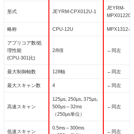
JEYRM-
形式
JEYRM-CPX012U-1
MPX01220L
略称
CPU-12U
MPX1312-2
アプリコア数
/
処
理性能
2/8倍
←同左
(CPU-301比
)
最大制御軸数
128軸
←同左
最大スキャン数
4
←同左
125μs, 250μs, 375μs,
高速スキャン
500μs～
32ms
←同左
（
250μs
単位）
0.5ms～
300ms
低速スキャン
←同左