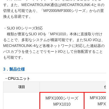
す。また、
MECHATROLINK
通信は
MECHATROLINK-4
とⅢの
切替えも可能であり、「
MP2000/MP3000
シリーズ」からの置
換えも容易です。
・
SLIO I/O
シリーズ対応
種類が豊富な
SLIO I/O
を「
MPX1010
」本体に直接取り付け
ることで、多彩なシステムが構築可能です。また
SLIO I/O
は、
MECHATROLINK-4
など各種ネットワークに対応した連結器の
バスカプラを使うことでリモート
I/O
として分散配置すること
も可能です。
3．製品仕様
・
CPU
ユニット
項目
仕
MPX100
MPX1000シリーズ
MPX1
MPX1010