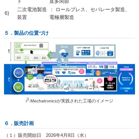
ト
直多関節
二次電池製造
： ロールプレス、セパレータ製造、
6)
装置
電極層製造
５．製品の位置づけ
3
i
-Mechatronicsが実践された工場のイメージ
６．販売計画
（１）販売開始日 2026年4月8日（水）