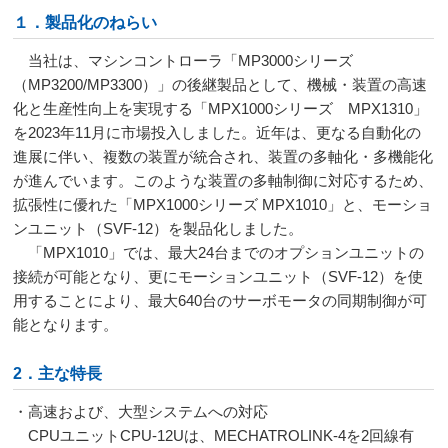
１．製品化のねらい
当社は、マシンコントローラ「
MP3000
シリーズ
（
MP3200/MP3300
）」の後継製品として、機械・装置の高速
化と生産性向上を実現する「
MPX1000
シリーズ
MPX1310
」
を
2023
年
11
月に市場投入しました。近年は、更なる自動化の
進展に伴い、複数の装置が統合され、装置の多軸化・多機能化
が進んでいます。このような装置の多軸制御に対応するため、
拡張性に優れた「
MPX1000
シリーズ
MPX1010
」と、モーショ
ンユニット（
SVF-12
）を製品化しました。
「
MPX1010
」では、最大
24
台までのオプションユニットの
接続が可能となり、更にモーションユニット（
SVF-12
）を使
用することにより、最大
640
台のサーボモータの同期制御が可
能となります。
2．主な特長
・高速および、大型システムへの対応
CPUユニット
CPU-12U
は、
MECHATROLINK-4
を
2
回線有