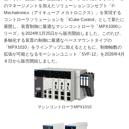
のマネージメントを加えたソリューションコンセプト「
i³-
Mechatronics
（アイキューブ メカトロニクス）」を実現する
コントローラソリューションを「
iCube Control
」として新たに
展開し、装置制御に最適なマシンコントローラ「
MPX1000
シ
リーズ」を
2024
年
1
月
25
日から販売開始しました。このたび、
多軸化する装置の制御に最適なベースマウントタイプの
「
MPX1010
」をラインアップに加えるとともに、制御軸数の
拡張が可能となるモーションユニット「
SVF-12
」を
2026
年
4
月
８日から販売開始しました。
マシンコントローラMPX1010