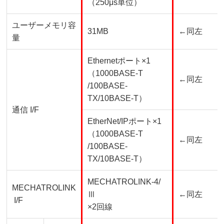
（
250μs
単位）
ユーザーメモリ容
31MB
←同左
量
Ethernetポート
×1
（
1000BASE-T
←同左
/100BASE-
TX/10BASE-T）
通信
I/F
EtherNet/IPポート×
1
（
1000BASE-T
←同左
/100BASE-
TX/10BASE-T）
MECHATROLINK-4/
MECHATROLINK
Ⅲ
←同左
I/F
×
2
回線