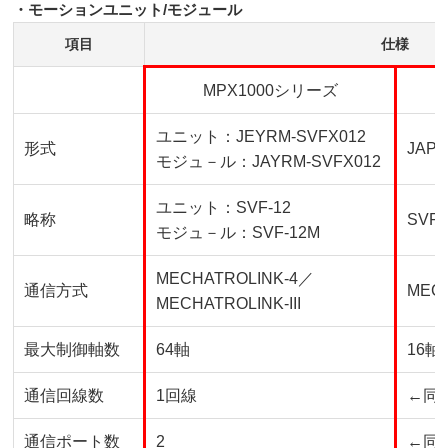
・モーションユニット
/
モジュール
項目
仕様
MPX1000シリーズ
ユニット：
JEYRM-SVFX012
形式
JAPM
モジュ－ル：
JAYRM-SVFX012
ユニット：SVF-12
略称
SVF-
モジュ－ル：
SVF-12M
MECHATROLINK-4／
通信方式
MEC
MECHATROLINK-III
最大制御軸数
64軸
16軸
通信回線数
1回線
←同
通信ポート数
2
←同