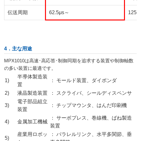
伝送周期
62.5μs～
125μ
4．主な用途
MPX1010は高速･高応答･制御同期を追求する装置や制御軸数
の多い装置に最適です。
半導体製造装
1)
： モールド装置、ダイボンダ
置
2)
液晶製造装置
： スクライバ、シールディスペンサ
電子部品組立
3)
： チップマウンタ、はんだ印刷機
装置
： サーボプレス、巻線機、ばね製造
4)
金属加工機械
装置
産業用ロボッ
： パラレルリンク、水平多関節、垂
5)