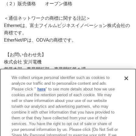
（２）販売価格 オープン価格
＜通信ネットワークの商標に関する注記＞
Ethernetは、富士フイルムビジネスイノベーション株式会社の
商標です。
EtherNet/IPは、
ODVA
の商標です。
【お問い合わせ先】
株式会社 安川電機
営業本部 事業開拓部 事業開拓第１課
課長 松田 光広
TEL:
03-5402-4525
We collect unique personal identifier such as cookies to
analyze our traffic and to personalize content and ads.
Please click "
here
" to see more details about how we use
一覧へ戻る
cookies and the retention period of each cookie. We may
sell or share information about your use of our website
to/with our analytics and advertising partners, who may
combine it with other information that you have provided to
them or that they have collected from your use of their
services. You have the right to opt out of sale or share of
サイトマップ
商標について
利用規程
your personal information by us. Please click [Do Not Sell or
Share My Personal Information] to exercise your right. If we
リンクについて
個人情報保護方針