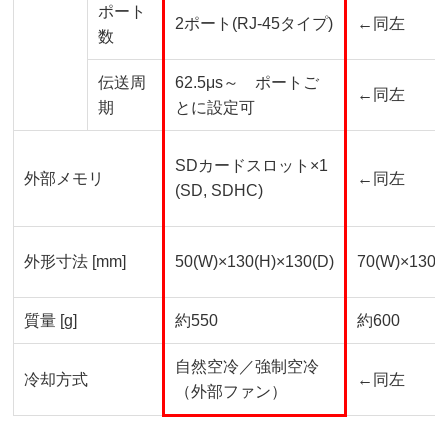
ポート
2ポート
(RJ-45
タイプ
)
←同左
数
伝送周
62.5μs～ ポートご
←同左
期
とに設定可
SDカードスロット
×1
外部メモリ
←同左
(SD, SDHC)
外形寸法
[mm]
50(W)×130(H)×130(D)
70(W)×130(
質量
[g]
約
550
約
600
自然空冷／強制空冷
冷却方式
←同左
（外部ファン）