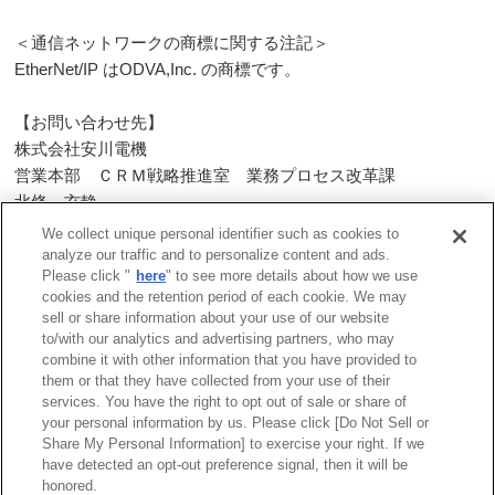
＜通信ネットワークの商標に関する注記＞
EtherNet/IP はODVA,Inc. の商標です。
【お問い合わせ先】
株式会社安川電機
営業本部 ＣＲＭ戦略推進室 業務プロセス改革課
北條 玄静
TEL: 03-5402-4507
We collect unique personal identifier such as cookies to
analyze our traffic and to personalize content and ads.
Please click "
here
" to see more details about how we use
一覧へ戻る
cookies and the retention period of each cookie. We may
sell or share information about your use of our website
to/with our analytics and advertising partners, who may
combine it with other information that you have provided to
them or that they have collected from your use of their
services. You have the right to opt out of sale or share of
サイトマップ
商標について
利用規程
your personal information by us. Please click [Do Not Sell or
Share My Personal Information] to exercise your right. If we
リンクについて
個人情報保護方針
have detected an opt-out preference signal, then it will be
クッキーポリシー
honored.
Do Not Sell or Share My Personal Information