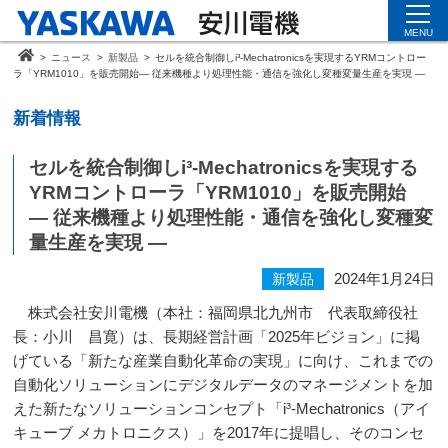
MENU
>
ニュース
>
新製品
>
セルを統合制御しi³-Mechatronicsを実現するYRMコントロー
ラ「YRM1010」を販売開始― 従来機種より処理性能・通信を強化し変種変量生産を実現 ―
新着情報
セルを統合制御しi³-Mechatronicsを実現する
YRMコントローラ「YRM1010」を販売開始
― 従来機種より処理性能・通信を強化し変種変
量生産を実現 ―
2024年1月24日
新製品
株式会社安川電機（本社：福岡県北九州市 代表取締役社
長：小川 昌寛）は、長期経営計画「2025年ビジョン」に掲
げている「新たな産業自動化革命の実現」に向け、これまでの
自動化ソリューションにデジタルデータのマネージメントを加
えた新たなソリューションコンセプト「i³-Mechatronics（アイ
キューブ メカトロニクス）」を2017年に提唱し、そのコンセ