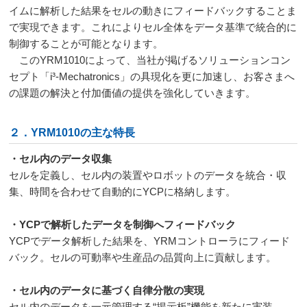
イムに解析した結果をセルの動きにフィードバックすることま
で実現できます。これによりセル全体をデータ基準で統合的に
制御することが可能となります。
このYRM1010によって、当社が掲げるソリューションコン
セプト「i³-Mechatronics」の具現化を更に加速し、お客さまへ
の課題の解決と付加価値の提供を強化していきます。
２．YRM1010の主な特長
・セル内のデータ収集
セルを定義し、セル内の装置やロボットのデータを統合・収
集、時間を合わせて自動的にYCPに格納します。
・YCPで解析したデータを制御へフィードバック
YCPでデータ解析した結果を、YRMコントローラにフィード
バック。セルの可動率や生産品の品質向上に貢献します。
・セル内のデータに基づく自律分散の実現
セル内のデータを一元管理する“掲示板”機能を新たに実装。