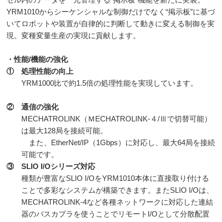
YRM1010からシーケンシャルな制御だけでなく“掲示板”に基づ
いてロボットや装置が自律的に判断して動きに変える制御を実
現。変種変量生産の実現に貢献します。
・性能/機能の強化
① 処理性能の向上
YRM1000比で約1.5倍の処理性能を実現しています。
② 通信の強化
MECHATROLINK（ＭECHATROLINK-４/Ⅲで切替可能）
は最大128局を接続可能。
また、EtherNet/IP（1Gbps）に対応し、最大64局を接続
可能です。
③ SLIO I/Oシリーズ対応
種類が豊富なSLIO I/OをYRM1010本体に直接取り付ける
ことで多彩なシステムが構築できます。またSLIO I/Oは、
MECHATROLINK-4など各種ネットワークに対応した連結
器のバスカプラを使うことでリモートI/Oとして分散配置