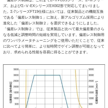
ズ、およびΣ
–
Ⅴ
-EX
シリーズ
EX002
形で対応してまいりまし
た。Σ
-7
シリーズ
FT19
仕様においては、従来製品との機能互換
である「偏差レス制御１」に加え、新アルゴリズム採用により
進化した「偏差レス制御２」を選択できるようにしました。
「偏差レス制御２」では、従来製品と比べて最大偏差量のさら
なる低減と調整時間の短縮を実現しています。偏差レス制御用
のワンパラメータチューニングをご使用いただくことで、従来
に比べてより簡単に、より短時間でゲイン調整が可能となって
おり、求められる性能を容易に得ることができます。