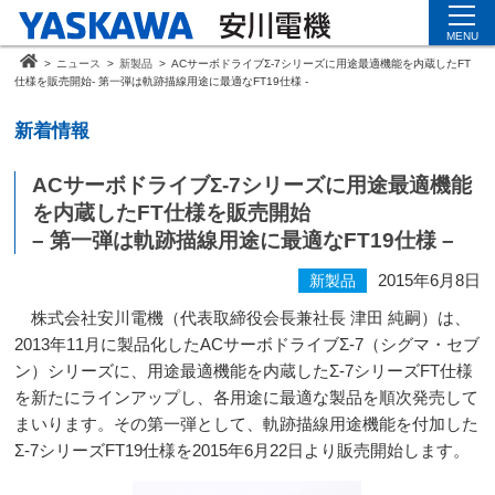
MENU
>
ニュース
>
新製品
>
ACサーボドライブΣ-7シリーズに用途最適機能を内蔵したFT
仕様を販売開始- 第一弾は軌跡描線用途に最適なFT19仕様 -
新着情報
ACサーボドライブΣ-7シリーズに用途最適機能
を内蔵したFT仕様を販売開始
– 第一弾は軌跡描線用途に最適なFT19仕様 –
2015年6月8日
新製品
株式会社安川電機（代表取締役会長兼社長 津田 純嗣）は、
2013
年
11
月に製品化した
AC
サーボドライブΣ
-7
（シグマ・セブ
ン）シリーズに、用途最適機能を内蔵したΣ
-7
シリーズ
FT
仕様
を新たにラインアップし、各用途に最適な製品を順次発売して
まいります。その第一弾として、軌跡描線用途機能を付加した
Σ
-7
シリーズ
FT19
仕様を
2015
年
6
月
22
日より販売開始します。