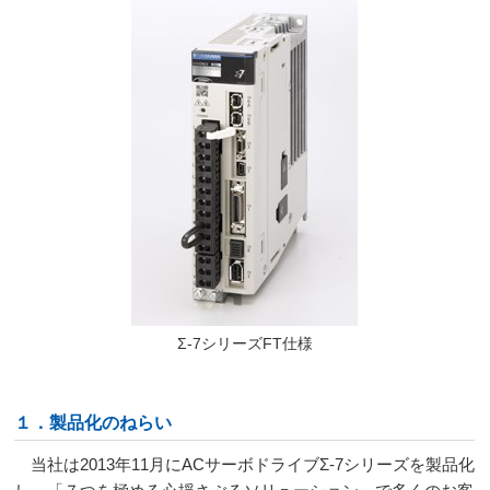
Σ-7シリーズFT仕様
１．製品化のねらい
当社は
2013
年
11
月に
AC
サーボドライブΣ
-7
シリーズを製品化