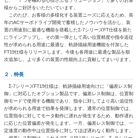
し、「７つを極める心揺さぶるソリューション」で多くのお客
様からご好評をいただいています。
このたび、お客様の多様化する装置ニーズに応えるため、長
年の
AC
サーボドライブ開発で蓄積したノウハウを活かし、装
置の用途別に最適な機能を搭載したΣ
-7
シリーズ
FT
仕様を新た
にラインアップし、その第一弾として高い位置精度や指令追従
性が求められる用途に最適な、軌跡描線用途機能を付加した
FT19
仕様をリリースします。今後も各用途に最適な製品を順
次追加し、より多くの装置の性能向上に貢献してまいります。
２．特長
Σ
-7
シリーズ
FT19
仕様は、軌跡描線用途向けに「偏差レス制
御」に対応したオプション製品です。偏差レス制御は、位置制
御モードで使用する機能であり、指令に対してより高い追従性
が求められる用途で効果を発揮します。通常の位置制御では、
位置指令に対してモータ動作に遅れが発生するため、動作遅れ
に応じた位置偏差が発生します。一方、偏差レス制御では、一
定速度の動作中は位置指令に対してほぼ遅れなく動作します。
偏差レス制御は、これまでΣ
–
Ⅱ
PLUS
シリーズ、Σ
–
Ⅲシリー