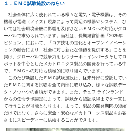
１．ＥＭＣ試験施設のねらい
社会全体に広く使われている様々な電気・電子機器は、その
機器が電磁（ノイズ）現象によって周辺の機器やシステム、ひ
いては社会環境全般に影響を及ぼさないＥＭＣへの対応がグロ
ーバルで求められています。当社は、長期経営計画「
2025
年
ビジョン」において、「コア技術の進化とオープンイノベーシ
ョンの融合により、社会に対し新たな価値を提供する」ことを
掲げ、グローバルで競争力をもつサーボ・インバータそしてロ
ボットを中心としたメカトロニクス製品の開発を行っている中
で、ＥＭＣへの対応も積極的に取り組んでいます。
このたび新設したＥＭＣ試験施設は、従来外部に委託してい
たＥＭＣに関する試験を全て内部に取り込み、様々な試験デー
タ・ノウハウの蓄積ができます。また、テュフ ラインランド
からの任命ラボ認定によって、試験から認証取得までを一貫し
て行うことが可能となります。よって、製品の開発期間の短縮
だけではなく、さらに安全・安心なメカトロニクス製品をお客
さまにスピーディーに供給することができます。