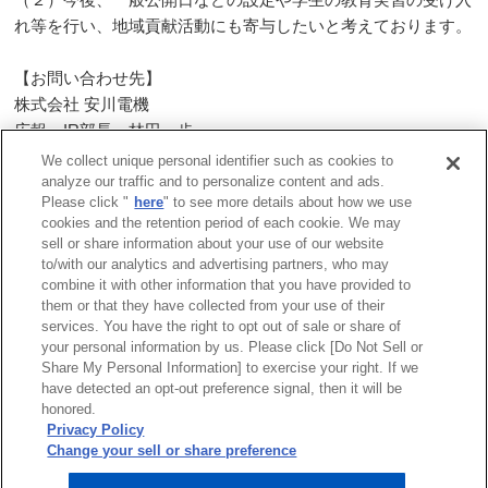
れ等を行い、地域貢献活動にも寄与したいと考えております。
【お問い合わせ先】
株式会社 安川電機
広報・
IR
部長 林田 歩
TEL: 03-5402-4564
FAX: 03-5402-4580
We collect unique personal identifier such as cookies to
analyze our traffic and to personalize content and ads.
Please click "
here
" to see more details about how we use
一覧へ戻る
cookies and the retention period of each cookie. We may
sell or share information about your use of our website
to/with our analytics and advertising partners, who may
combine it with other information that you have provided to
them or that they have collected from your use of their
services. You have the right to opt out of sale or share of
サイトマップ
商標について
利用規程
your personal information by us. Please click [Do Not Sell or
Share My Personal Information] to exercise your right. If we
リンクについて
個人情報保護方針
have detected an opt-out preference signal, then it will be
クッキーポリシー
honored.
Do Not Sell or Share My Personal Information
Privacy Policy
ソーシャルメディアポリシー
Change your sell or share preference
安川電機公式ソーシャルメディアアカウント