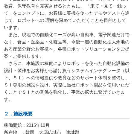
教育、保守教育を充実させるとともに、 「来て・見て・触っ
て」をコンセプトに、お客様に実機を使ったデモやテストを通
じて、ロボットへの 理解を深めていただくことを目的として
います。
また、現地での自動化ニーズが高い自動車、電子関連だけで
なく、食品・医薬品・化粧品等、今後一層の自動化拡大余地の
ある産業分野のお客様へ、各種ロボットソリューションをご提
案・ご提供します。
さらに、本施設の稼働によりロボットを使った自動化設備の
設計・製作をお客様から請け負うシステムインテグレータ（以
下、ＳＩ）への情報提供や教育などのサポート体制を整備し、
ＳＩ専用の施設を設け、実際に当社ロボット製品を使用いただ
くことでＳＩとの関係を強化し、事業の拡大に繋げていきま
す。
２．施設概要
稼働開始：
2015
年
10
月
所在地 ：韓国 大邱広域市 達城郡