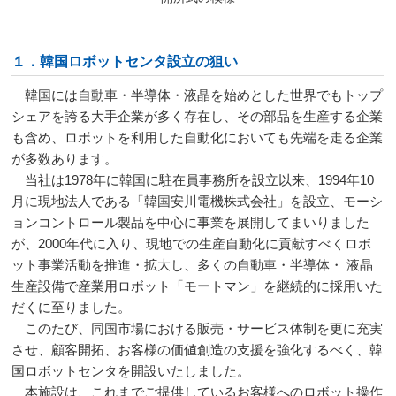
１．韓国ロボットセンタ設立の狙い
韓国には自動車・半導体・液晶を始めとした世界でもトップ
シェアを誇る大手企業が多く存在し、その部品を生産する企業
も含め、ロボットを利用した自動化においても先端を走る企業
が多数あります。
当社は
1978
年に韓国に駐在員事務所を設立以来、
1994
年
10
月に現地法人である「韓国安川電機株式会社」を設立、モーシ
ョンコントロール製品を中心に事業を展開してまいりました
が、
2000
年代に入り、現地での生産自動化に貢献すべくロボ
ット事業活動を推進・拡大し、多くの自動車・半導体・ 液晶
生産設備で産業用ロボット「モートマン」を継続的に採用いた
だくに至りました。
このたび、同国市場における販売・サービス体制を更に充実
させ、顧客開拓、お客様の価値創造の支援を強化するべく、韓
国ロボットセンタを開設いたしました。
本施設は、これまでご提供しているお客様へのロボット操作