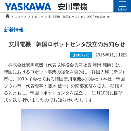
MENU
>
ニュース
>
お知らせ
>
安川電機 韓国ロボットセンタ設立のお知らせ
新着情報
安川電機 韓国ロボットセンタ設立のお知らせ
2015年11月12日
お知らせ
株式会社安川電機（代表取締役会長兼社長 津田 純嗣）は、
韓国におけるロボット事業の強化を目的に、韓国大邱（テグ）
市に、
100
％子会社である韓国安川電機株式会社（本社：韓国
ソウル市 代表理事：藤木 信一）の南部支店を拡大・移転す
るとともに、韓国ロボットセンタを設立し、
11
月
10
日に開所
式を執り 行いましたのでお知らせいたします。