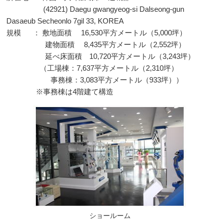
(42921) Daegu gwangyeog-si Dalseong-gun
Dasaeub Secheonlo 7gil 33, KOREA
規模
： 敷地面積
16,530
平方メートル（
5,000
坪）
建物面積
8,435
平方メートル（
2,552
坪）
延べ床面積
10,720
平方メートル（
3,243
坪）
（工場棟：
7,637
平方メートル（
2,310
坪）
事務棟：
3,083
平方メートル（
933
坪））
※事務棟は
4
階建て構造
ショールーム