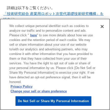
詳細は以下をご覧ください。
「技術研究組合 産業用ロボット次世代基礎技術研究機構」を
設立
We collect unique personal identifier such as cookies to
analyze our traffic and to personalize content and ads.
一覧へ戻る
Please click "
here
" to see more details about how we use
cookies and the retention period of each cookie. We may
sell or share information about your use of our website
to/with our analytics and advertising partners, who may
combine it with other information that you have provided to
them or that they have collected from your use of their
サイトマップ
商標について
利用規程
services. You have the right to opt out of sale or share of
リンクについて
個人情報保護方針
your personal information by us. Please click [Do Not Sell or
Share My Personal Information] to exercise your right. If we
クッキーポリシー
have detected an opt-out preference signal, then it will be
Do Not Sell or Share My Personal Information
honored.
ソーシャルメディアポリシー
Privacy Policy
安川電機公式ソーシャルメディアアカウント
Change your sell or share preference
Copyright © 2003‐2026 YASKAWA ELECTRIC CORPORATION.
Do Not Sell or Share My Personal Information