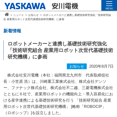
MENU
>
ニュース
>
お知らせ
>
ロボットメーカーと連携し基礎技術研究強化「技術研究組
合 産業用ロボット次世代基礎技術研究機構」に参画
新着情報
ロボットメーカーと連携し基礎技術研究強化
「技術研究組合 産業用ロボット次世代基礎技術
研究機構」に参画
2020年8月7日
お知らせ
株式会社安川電機（本社：福岡県北九州市 代表取締役社
長：小笠原 浩）は、川崎重工業株式会社、株式会社デンソ
ー、ファナック株式会社、株式会社不二越、三菱電機株式会社
とともに６社で、産業用ロボットの機能向上・導入容易化にお
ける産学連携による基礎技術研究を行う 「技術研究組合 産業
用ロボット次世代基礎技術研究機構」
[
略称「
ROBOCIP
」
（ロボシップ）
]
を設立しました。