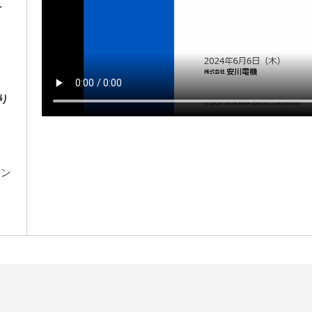
ナ
り
ィン