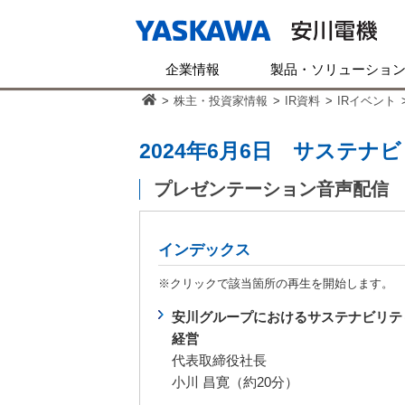
企業情報
製品・ソリューショ
>
株主・投資家情報
>
IR資料
>
IRイベント
2024年6月6日 サステナ
プレゼンテーション音声配信
インデックス
※クリックで該当箇所の再生を開始します。
安川グループにおけるサステナビリテ
経営
代表取締役社長
小川 昌寛（約20分）