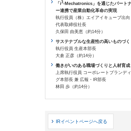
3
「i
-Mechatronics」を通じたパート
ー連携で産業自動化革命の実現
執行役員（株）エイアイキューブ出向
代表取締役社長
久保田 由美恵（約14分）
サステナブルな生産性の高いものづく
執行役員 生産本部長
大倉 正彦（約14分）
働きがいのある職場づくりと人材育成
上席執行役員 コーポレートブランデ
グ本部長 兼 広報・IR部長
林田 歩（約14分）
IRイベントページへ戻る