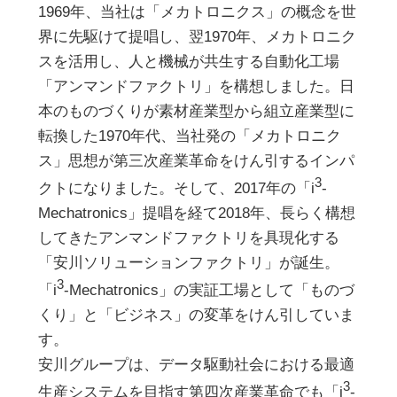
1969年、当社は「メカトロニクス」の概念を世
界に先駆けて提唱し、翌1970年、メカトロニク
スを活用し、人と機械が共生する自動化工場
「アンマンドファクトリ」を構想しました。日
本のものづくりが素材産業型から組立産業型に
転換した1970年代、当社発の「メカトロニク
ス」思想が第三次産業革命をけん引するインパ
3
クトになりました。そして、2017年の「i
-
Mechatronics」提唱を経て2018年、長らく構想
してきたアンマンドファクトリを具現化する
「安川ソリューションファクトリ」が誕生。
3
「i
-Mechatronics」の実証工場として「ものづ
くり」と「ビジネス」の変革をけん引していま
す。
安川グループは、データ駆動社会における最適
3
生産システムを目指す第四次産業革命でも「i
-