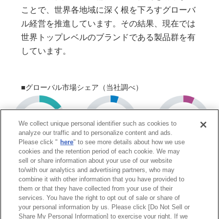
ことで、世界各地域に深く根を下ろすグローバ
ル経営を推進しています。その結果、現在では
世界トップレベルのブランドである製品群を有
しています。
■グローバル市場シェア（当社調べ）
We collect unique personal identifier such as cookies to
analyze our traffic and to personalize content and ads.
Please click "
here
" to see more details about how we use
cookies and the retention period of each cookie. We may
sell or share information about your use of our website
（2024年度）
to/with our analytics and advertising partners, who may
combine it with other information that you have provided to
them or that they have collected from your use of their
services. You have the right to opt out of sale or share of
サイトマップ
商標について
利用規程
your personal information by us. Please click [Do Not Sell or
Share My Personal Information] to exercise your right. If we
リンクについて
個人情報保護方針