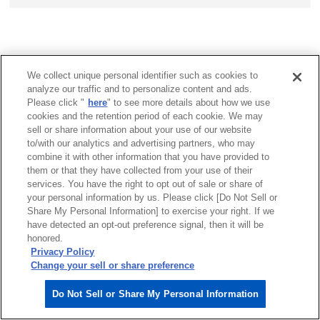
We collect unique personal identifier such as cookies to
analyze our traffic and to personalize content and ads.
Please click "
here
" to see more details about how we use
サイトマップ
商標について
利用規程
cookies and the retention period of each cookie. We may
リンクについて
個人情報保護方針
sell or share information about your use of our website
クッキーポリシー
to/with our analytics and advertising partners, who may
Do Not Sell or Share My Personal Information
combine it with other information that you have provided to
them or that they have collected from your use of their
ソーシャルメディアポリシー
services. You have the right to opt out of sale or share of
安川電機公式ソーシャルメディアアカウント
your personal information by us. Please click [Do Not Sell or
Share My Personal Information] to exercise your right. If we
Copyright © 2003‐2026 YASKAWA ELECTRIC CORPORATION.
have detected an opt-out preference signal, then it will be
honored.
Privacy Policy
Change your sell or share preference
Do Not Sell or Share My Personal Information