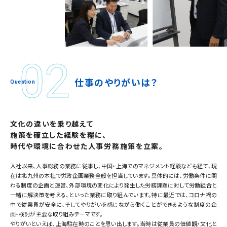
仕
事
の
や
り
が
い
は
？
文化の違いを乗り越えて
施策を確立した経験を糧に、
時代や環境に合わせた人事労務施策を立案。
入社以来、人事総務の業務に従事し、中国・上海でのマネジメント経験なども経て、現
在は北九州の本社で労政企画業務全般を担当しています。具体的には、労働条件に関
わる制度の企画と運営、外部環境の変化により発生した労務課題に対して労働組合と
一緒に解決策を考える、といった業務に取り組んでいます。特に最近では、コロナ禍の
中で従業員が安全に、そしてやりがいを感じながら働くことができるような制度の企
画・検討が主要な取り組みテーマです。
やりがいといえば、上海駐在時のことを思い出します。当時は従業員の価値観・文化と