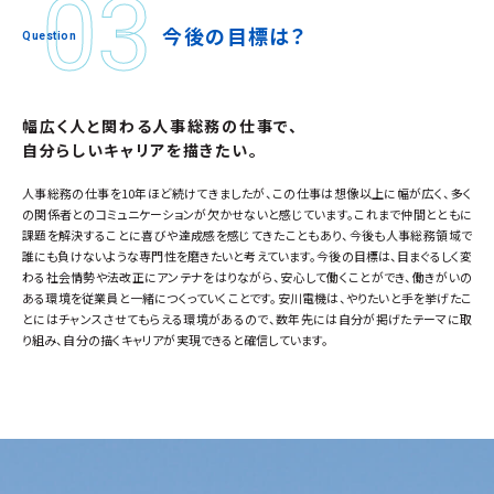
今
後
の
目
標
は
？
幅広く人と関わる人事総務の仕事で、
自分らしいキャリアを描きたい。
人事総務の仕事を10年ほど続けてきましたが、この仕事は想像以上に幅が広く、多く
の関係者とのコミュニケーションが欠かせないと感じています。これまで仲間とともに
課題を解決することに喜びや達成感を感じてきたこともあり、今後も人事総務領域で
誰にも負けないような専門性を磨きたいと考えています。今後の目標は、目まぐるしく変
わる社会情勢や法改正にアンテナをはりながら、安心して働くことができ、働きがいの
ある環境を従業員と一緒につくっていくことです。安川電機は、やりたいと手を挙げたこ
とにはチャンスさせてもらえる環境があるので、数年先には自分が掲げたテーマに取
り組み、自分の描くキャリアが実現できると確信しています。