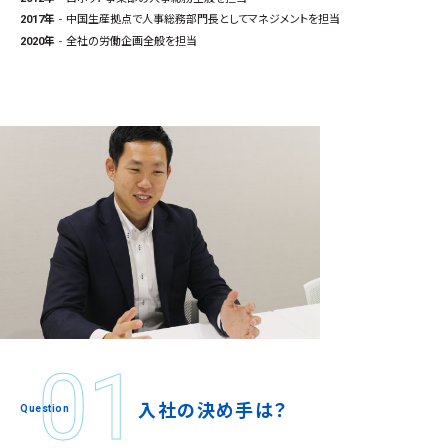
2017年
中国生産拠点で人事総務部門長としてマネジメントを担当
2020年
全社の労働企画全般を担当
入
社
の
決
め
手
は
？