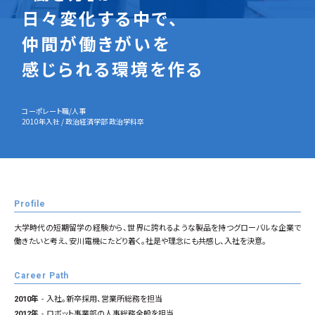
日
々
変
化
す
る
中
で
、
仲
間
が
働
き
が
い
を
感
じ
ら
れ
る
環
境
を
作
る
コーポレート職/人事
2010年入社 / 政治経済学部 政治学科卒
Profile
大学時代の短期留学の経験から、世界に誇れるような製品を持つグローバルな企業で
働きたいと考え、安川電機にたどり着く。社是や理念にも共感し、入社を決意。
Career Path
2010年
入社。新卒採用、営業所総務を担当
2012年
ロボット事業部の人事総務全般を担当