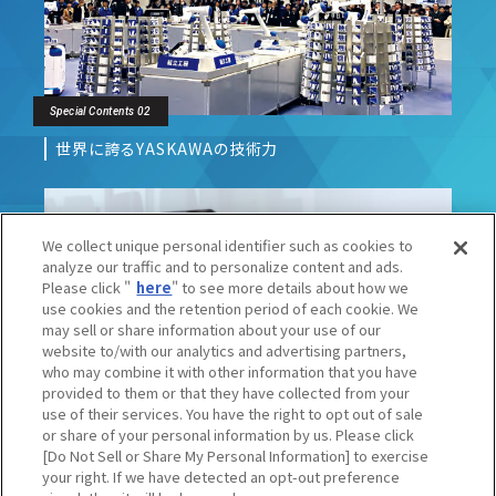
Special Contents 02
世界に誇るYASKAWAの技術力
We collect unique personal identifier such as cookies to
analyze our traffic and to personalize content and ads.
Please click "
here
" to see more details about how we
use cookies and the retention period of each cookie. We
may sell or share information about your use of our
website to/with our analytics and advertising partners,
Work & People 01
who may combine it with other information that you have
provided to them or that they have collected from your
職種一覧×マトリックス
use of their services. You have the right to opt out of sale
or share of your personal information by us. Please click
[Do Not Sell or Share My Personal Information] to exercise
your right. If we have detected an opt-out preference