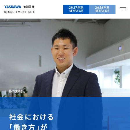
2027年卒
2028年卒
MYPAGE
MYPAGE
INTERVIEW
社
会
に
お
け
る
「
働
き
方
」
が