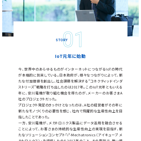
IoT元年に始動
今、世界中のあらゆるものがインターネットにつながるIoTの時代
が本格的に到来している。日本政府が、様々なつながりによって、新
たな付加価値を創出し、社会課題を解決する“コネクティッドインダ
ストリーズ”戦略を打ち出したのは2017年。このIoT元年ともいえる
年に、安川電機が取り組む機会を得たのが、メーカーのお客さまA
社のプロジェクトだった。
プロジェクト発足のきっかけとなったのは、A社の経営者がその年に
新たなモノづくりの必要性を感じ、社内で飛躍的な生産性向上を目
指したことであった。
一方、安川電機が、メカトロニクス製品にデータ活用を融合させる
ことによって、お客さまの持続的な生産性向上の実現を目指す、新
たなソリューションコンセプト「i³-Mechatronics（アイキューブ メ
カトロニクス）」を提唱したのも2017年のこと。その意味で、熱い想