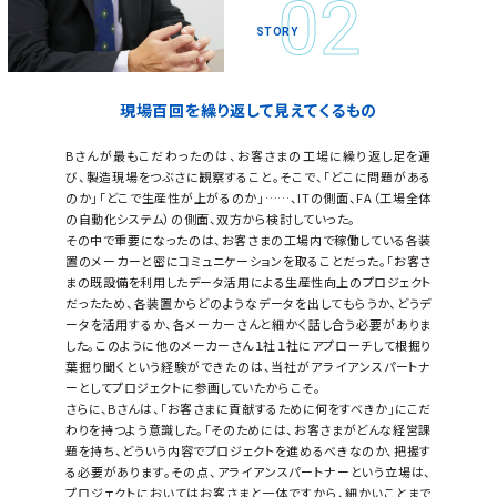
現場百回を繰り返して見えてくるもの
Bさんが最もこだわったのは、お客さまの工場に繰り返し足を運
び、製造現場をつぶさに観察すること。そこで、「どこに問題がある
のか」「どこで生産性が上がるのか」……、ITの側面、FA（工場全体
の自動化システム）の側面、双方から検討していった。
その中で重要になったのは、お客さまの工場内で稼働している各装
置のメーカーと密にコミュニケーションを取ることだった。「お客さ
まの既設備を利用したデータ活用による生産性向上のプロジェクト
だったため、各装置からどのようなデータを出してもらうか、どうデ
ータを活用するか、各メーカーさんと細かく話し合う必要がありま
した。このように他のメーカーさん１社１社にアプローチして根掘り
葉掘り聞くという経験ができたのは、当社がアライアンスパートナ
ーとしてプロジェクトに参画していたからこそ。
さらに、Bさんは、「お客さまに貢献するために何をすべきか」にこだ
わりを持つよう意識した。「そのためには、お客さまがどんな経営課
題を持ち、どういう内容でプロジェクトを進めるべきなのか、把握す
る必要があります。その点、アライアンスパートナーという立場は、
プロジェクトにおいてはお客さまと一体ですから、細かいことまで