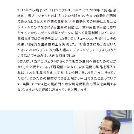
2017年から始まったプロジェクトは、３年かけて2020年に完遂。最
終的に当プロジェクトでは、「FAという観点で、今まで自動化が困難
であったような人系作業の自動化」「全自動化での経験による上位
システムとのつなぎによる生産の自動化」「古い装置や自動化され
たラインからのデータ収集とデータに基づく最適制御」など、安川
電機ならではの強みを活かした多くのソリューションを提供し、その
結果、飛躍的な生産性向上を実現した。「お客さまにもご満足いた
だき、これからさらに次の取り組みにチャレンジしていきましょうと
いう話ができたのは、大きな収穫でした」
Bさんは、「当プロジェクトはあくまでも次の展開へ進むための足が
かり」だと捉えている。「既設備ではなく、安川電機の製品を導入す
れば、もっと生産性が向上する、という思いを、お客さまに持ってい
ただく。そのための提案ができる土壌が、今回できたと思っていま
す。実際、すでにA社の別部門への安川電機製品の導入を実現する
など、A社からの信頼は高まっていると思います」