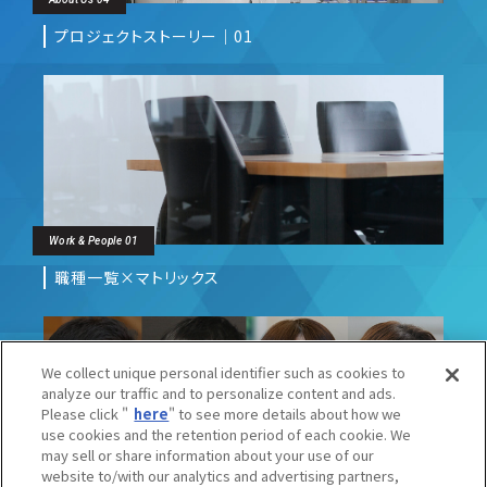
プロジェクトストーリー｜01
Work & People 01
職種一覧×マトリックス
We collect unique personal identifier such as cookies to
analyze our traffic and to personalize content and ads.
Please click "
here
" to see more details about how we
use cookies and the retention period of each cookie. We
may sell or share information about your use of our
website to/with our analytics and advertising partners,
Work & People 02