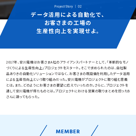
P
r
o
j
e
c
t
S
t
o
r
y
｜
0
2
デ
ー
タ
活
用
に
よ
る
自
動
化
で
、
お
客
さ
ま
の
工
場
の
生
産
性
向
上
を
実
現
せ
よ
。
2017年、安川電機はお客さまA社のアライアンスパートナーとして、「革新的なモノ
づくりによる生産性向上」プロジェクトをスタート。そこで求められたのは、自社製
品ありきの自動化ソリューションではなく、お客さまの既設備を利用したデータ活用
による生産性向上という取り組みだった。安川電機がプロジェクトに取り組む意義
とは。また、どのようにお客さまの要望に応えていったのか。さらに、プロジェクトを
通して安川電機が得たものとは。プロジェクトにおける営業の取りまとめを担ったB
さんに語ってもらった。
MEMBER