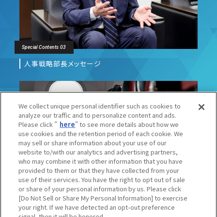
Special Contents 03
人事戦略部長メッセージ
We collect unique personal identifier such as cookies to
analyze our traffic and to personalize content and ads.
Please click "
here
" to see more details about how we
use cookies and the retention period of each cookie. We
may sell or share information about your use of our
website to/with our analytics and advertising partners,
About Us 02
who may combine it with other information that you have
provided to them or that they have collected from your
会社概要
use of their services. You have the right to opt out of sale
or share of your personal information by us. Please click
[Do Not Sell or Share My Personal Information] to exercise
your right. If we have detected an opt-out preference
signal, then it will be honored.